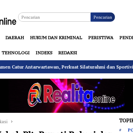
Pencarian
DAERAH
HUKUM DAN KRIMINAL
PERISTIWA
PEND
TEHNOLOGI
INDEKS
REDAKSI
an, Perkuat Silaturahmi dan Sportivitas
Tekan Fata
TOPI
kasi
PO