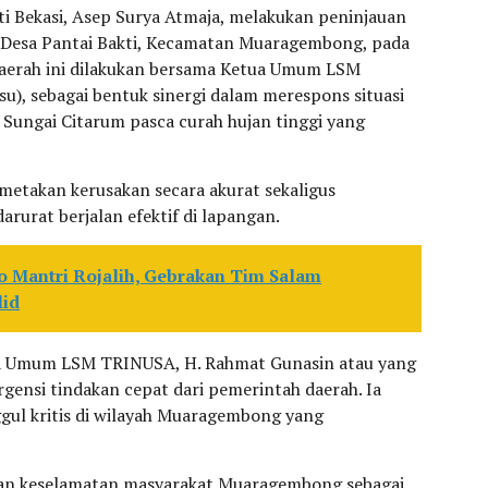
ti Bekasi, Asep Surya Atmaja, melakukan peninjauan
di Desa Pantai Bakti, Kecamatan Muaragembong, pada
daerah ini dilakukan bersama Ketua Umum LSM
), sebagai bentuk sinergi dalam merespons situasi
 Sungai Citarum pasca curah hujan tinggi yang
metakan kerusakan secara akurat sekaligus
urat berjalan efektif di lapangan.
Mantri Rojalih, Gebrakan Tim Salam
lid
a Umum LSM TRINUSA, H. Rahmat Gunasin atau yang
gensi tindakan cepat dari pemerintah daerah. Ia
gul kritis di wilayah Muaragembong yang
an keselamatan masyarakat Muaragembong sebagai