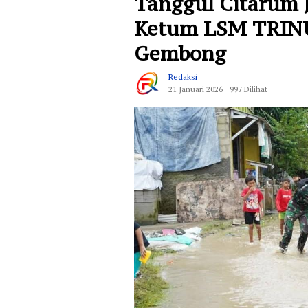
Tanggul Citarum J
Ketum LSM TRINU
Gembong
Redaksi
21 Januari 2026
997 Dilihat