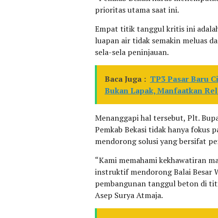
prioritas utama saat ini.
Empat titik tanggul kritis ini ada
luapan air tidak semakin meluas d
sela-sela peninjauan.
Baca Juga :
TP3 Pasar Baru C
Bukan Lapak, Manfaatkan Rel
Menanggapi hal tersebut, Plt. Bup
Pemkab Bekasi tidak hanya fokus p
mendorong solusi yang bersifat p
“Kami memahami kekhawatiran masy
instruktif mendorong Balai Besar 
pembangunan tanggul beton di titik
Asep Surya Atmaja.