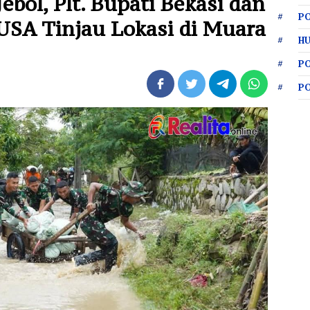
ebol, Plt. Bupati Bekasi dan
PO
SA Tinjau Lokasi di Muara
HU
P
P