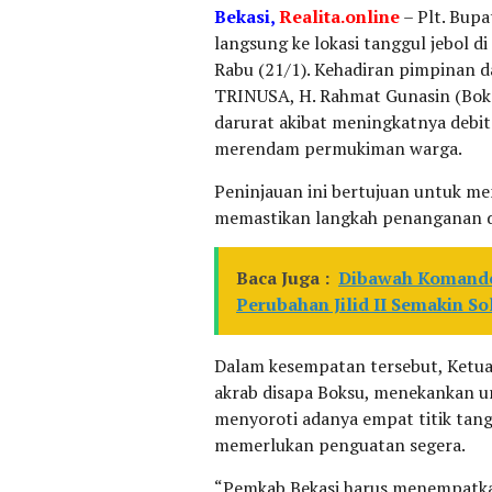
Bekasi,
Realita.online
– Plt. Bupa
langsung ke lokasi tanggul jebol 
Rabu (21/1). Kehadiran pimpinan 
TRINUSA, H. Rahmat Gunasin (Boksu
darurat akibat meningkatnya debit
merendam permukiman warga.
Peninjauan ini bertujuan untuk me
memastikan langkah penanganan dar
Baca Juga :
Dibawah Komando 
Perubahan Jilid II Semakin So
Dalam kesempatan tersebut, Ketu
akrab disapa Boksu, menekankan ur
menyoroti adanya empat titik tang
memerlukan penguatan segera.
“Pemkab Bekasi harus menempatk