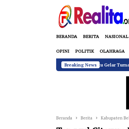
Loncat
ke
konten
BERANDA
BERITA
NASIONAL
OPINI
POLITIK
OLAHRAGA
GRIB Jaya Labuhanbatu Gelar Turnamen Catur Antarwartaw
Breaking News
Beranda
Berita
Kabupaten Be