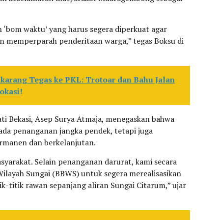
lah ‘bom waktu’ yang harus segera diperkuat agar
an memperparah penderitaan warga,” tegas Boksu di
ikarang Tegas ke PKL: Trotoar dan Bahu Jalan
okasi!
ati Bekasi, Asep Surya Atmaja, menegaskan bahwa
ada penanganan jangka pendek, tetapi juga
ermanen dan berkelanjutan.
arakat. Selain penanganan darurat, kami secara
Wilayah Sungai (BBWS) untuk segera merealisasikan
-titik rawan sepanjang aliran Sungai Citarum,” ujar