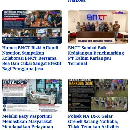
Narkoba
Humas BNCT Rizki Affandi
BNCT Sambut Baik
Nasution Sampaikan
Kedatangan Benchmarking
Kolaborasi BNCT Bersama
PT Kaltim Kariangau
Bea Dan Cukai Sangat Efektif
Terminal
Bagi Pengguna Jasa
Melalui Eazy Pasport ini
Polsek NA IX-X Gelar
Memastikan Masyarakat
Grebek Sarang Narkoba,
Mendapatkan Pelayanan
Tidak Temukan Aktivitas