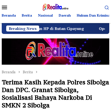
Loncat
Menu
ke
Mobile
konten
Beranda
Berita
Nasional
Daerah
Hukum Dan Kriminal
gaan HP di Rutan Cipayung
Breaking News
Operasi Senyap Kejagun
Beranda
Berita
Terima Kasih Kepada Polres Sibolga
Dan DPC. Granat Sibolga,
Sosialisasi Bahaya Narkoba Di
SMKN 2 Sibolga