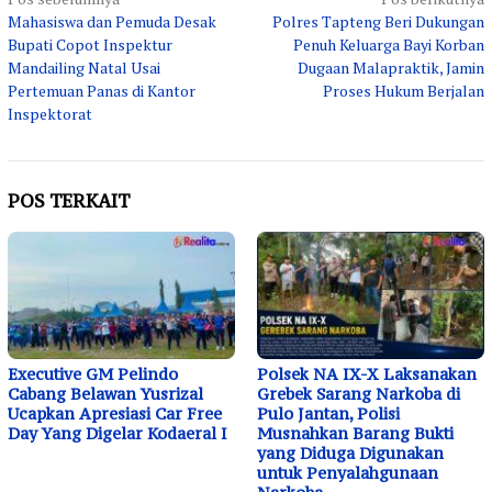
Navigasi
Mahasiswa dan Pemuda Desak
Polres Tapteng Beri Dukungan
pos
Bupati Copot Inspektur
Penuh Keluarga Bayi Korban
Mandailing Natal Usai
Dugaan Malapraktik, Jamin
Pertemuan Panas di Kantor
Proses Hukum Berjalan
Inspektorat
POS TERKAIT
Executive GM Pelindo
Polsek NA IX-X Laksanakan
Cabang Belawan Yusrizal
Grebek Sarang Narkoba di
Ucapkan Apresiasi Car Free
Pulo Jantan, Polisi
Day Yang Digelar Kodaeral I
Musnahkan Barang Bukti
yang Diduga Digunakan
untuk Penyalahgunaan