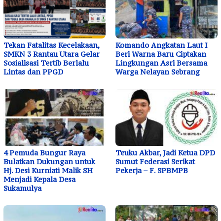
Tekan Fatalitas Kecelakaan,
Komando Angkatan Laut I
SMKN 3 Rantau Utara Gelar
Beri Warna Baru Ciptakan
Sosialisasi Tertib Berlalu
Lingkungan Asri Bersama
Lintas dan PPGD
Warga Nelayan Sebrang
4 Pemuda Bungur Raya
Teuku Akbar, Jadi Ketua DPD
Bulatkan Dukungan untuk
Sumut Federasi Serikat
Hj. Desi Kurniati Malik SH
Pekerja – F. SPBMPB
Menjadi Kepala Desa
Sukamulya