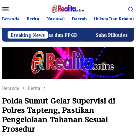
Loncat
Menu
ke
Mobile
konten
Beranda
Berita
Nasional
Daerah
Hukum Dan Kriminal
lalu Lintas dan PPGD
Breaking News
Suhu Pilkades Sukamulya Meman
Beranda
Berita
Polda Sumut Gelar Supervisi di
Polres Tapteng, Pastikan
Pengelolaan Tahanan Sesuai
Prosedur