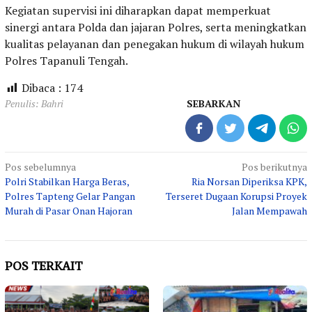
Kegiatan supervisi ini diharapkan dapat memperkuat
sinergi antara Polda dan jajaran Polres, serta meningkatkan
kualitas pelayanan dan penegakan hukum di wilayah hukum
Polres Tapanuli Tengah.
Dibaca :
174
Penulis: Bahri
SEBARKAN
Navigasi
Pos sebelumnya
Pos berikutnya
Polri Stabilkan Harga Beras,
Ria Norsan Diperiksa KPK,
pos
Polres Tapteng Gelar Pangan
Terseret Dugaan Korupsi Proyek
Murah di Pasar Onan Hajoran
Jalan Mempawah
POS TERKAIT