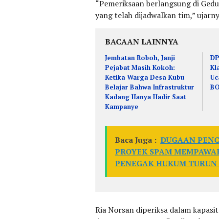
“Pemeriksaan berlangsung di Gedu
yang telah dijadwalkan tim,” ujar
BACAAN LAINNYA
Jembatan Roboh, Janji
DP
Pejabat Masih Kokoh:
Kl
Ketika Warga Desa Kubu
Uc
Belajar Bahwa Infrastruktur
B
Kadang Hanya Hadir Saat
Kampanye
Baca Juga :
DUGAAN PENC
PROYEK SPAM MEMPAWAH:
PENEGAK HUKUM TURUN
Ria Norsan diperiksa dalam kapas