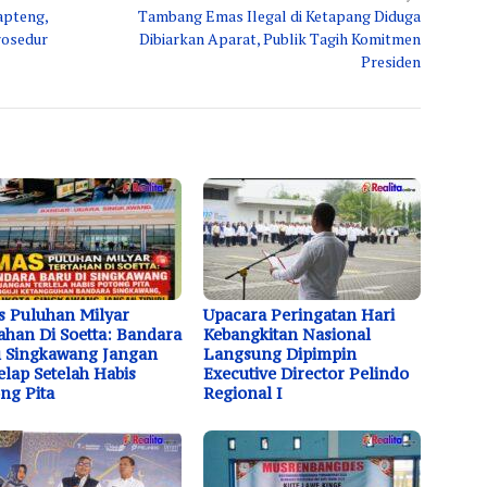
apteng,
Tambang Emas Ilegal di Ketapang Diduga
rosedur
Dibiarkan Aparat, Publik Tagih Komitmen
Presiden
 Puluhan Milyar
Upacara Peringatan Hari
ahan Di Soetta: Bandara
Kebangkitan Nasional
 Singkawang Jangan
Langsung Dipimpin
elap Setelah Habis
Executive Director Pelindo
ng Pita
Regional I