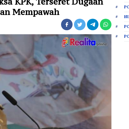
iksa KPK, Terseret Dugaan
PO
Jalan Mempawah
HU
P
P