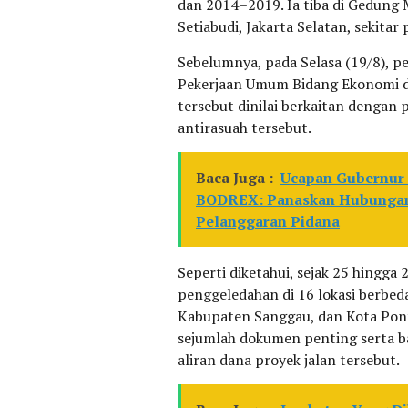
dan 2014–2019. Ia tiba di Gedung 
Setiabudi, Jakarta Selatan, sekitar
Sebelumnya, pada Selasa (19/8), p
Pekerjaan Umum Bidang Ekonomi da
tersebut dinilai berkaitan denga
antirasuah tersebut.
Baca Juga :
Ucapan Gubernur
BODREX: Panaskan Hubungan 
Pelanggaran Pidana
Seperti diketahui, sejak 25 hingga
penggeledahan di 16 lokasi berb
Kabupaten Sanggau, dan Kota Ponti
sejumlah dokumen penting serta ba
aliran dana proyek jalan tersebut.