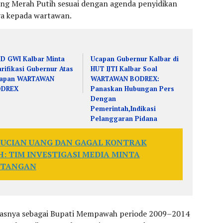
ng Merah Putih sesuai dengan agenda penyidikan
nya kepada wartawan.
D GWI Kalbar Minta
Ucapan Gubernur Kalbar di
arifikasi Gubernur Atas
HUT IJTI Kalbar Soal
apan WARTAWAN
WARTAWAN BODREX:
ODREX
Panaskan Hubungan Pers
Dengan
Pemerintah,Indikasi
Pelanggaran Pidana
UCIAN UANG DAN GAGAL KONTRAK
 TIM INVESTIGASI MEDIA MINTA
 TANGAN
itasnya sebagai Bupati Mempawah periode 2009–2014