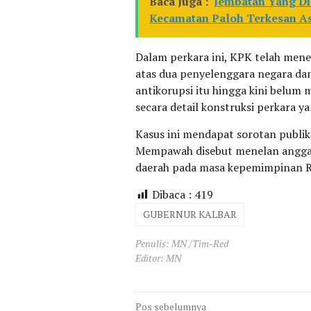
Baca Juga :
Jembatan Yang Di
Kecamatan Paloh Terkesan Asa
Dalam perkara ini, KPK telah menet
atas dua penyelenggara negara dan
antikorupsi itu hingga kini belu
secara detail konstruksi perkara y
Kasus ini mendapat sorotan publi
Mempawah disebut menelan anggara
daerah pada masa kepemimpinan Ri
Dibaca :
419
GUBERNUR KALBAR
Penulis: MN /Tim-Red
Editor: MN
Navigasi
Pos sebelumnya