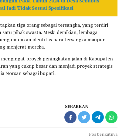
bangun Pada Tahun 2024 di Desa Sebubus
l Jadi Tidak Sesuai Spesifikasi
apkan tiga orang sebagai tersangka, yang terdiri
 satu pihak swasta. Meski demikian, lembaga
m mengumumkan identitas para tersangka maupun
ang menjerat mereka.
k mengingat proyek peningkatan jalan di Kabupaten
n yang cukup besar dan menjadi proyek strategis
a Norsan sebagai bupati.
SEBARKAN
Pos berikutnya