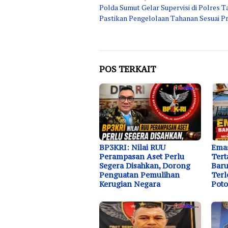
Polda Sumut Gelar Supervisi di Polres T
pos
Pastikan Pengelolaan Tahanan Sesuai P
POS TERKAIT
BP3KRI: Nilai RUU
Emas
Perampasan Aset Perlu
Tert
Segera Disahkan, Dorong
Baru
Penguatan Pemulihan
Terl
Kerugian Negara
Poto