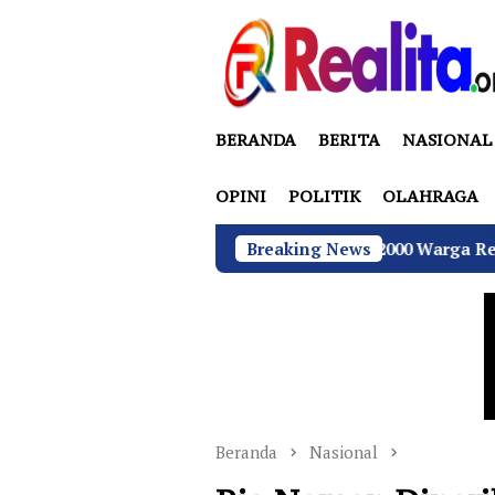
Loncat
ke
konten
BERANDA
BERITA
NASIONAL
OPINI
POLITIK
OLAHRAGA
s Sukamulya Memanas, 2000 Warga Rencana Gelar Aksi Demo 
Breaking News
Beranda
Nasional