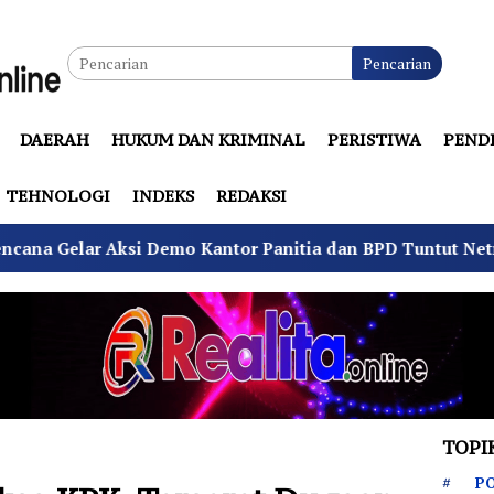
Pencarian
DAERAH
HUKUM DAN KRIMINAL
PERISTIWA
PEND
TEHNOLOGI
INDEKS
REDAKSI
Kantor Panitia dan BPD Tuntut Netralitas
Komando
TOPI
PO