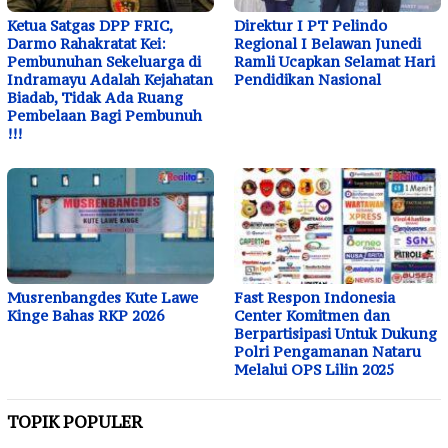
Ketua Satgas DPP FRIC,
Direktur I PT Pelindo
Darmo Rahakratat Kei:
Regional I Belawan Junedi
Pembunuhan Sekeluarga di
Ramli Ucapkan Selamat Hari
Indramayu Adalah Kejahatan
Pendidikan Nasional
Biadab, Tidak Ada Ruang
Pembelaan Bagi Pembunuh
!!!
Musrenbangdes Kute Lawe
Fast Respon Indonesia
Kinge Bahas RKP 2026
Center Komitmen dan
Berpartisipasi Untuk Dukung
Polri Pengamanan Nataru
Melalui OPS Lilin 2025
TOPIK POPULER