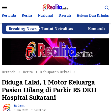
Loncat
Menu
ke
Mobile
konten
Beranda
Berita
Nasional
Daerah
Hukum Dan Kriminal
BPD Tuntut Netralitas
Breaking News
Komando Angkatan Laut I Be
Beranda
Berita
Kabupaten Bekasi
Diduga Lalai, 1 Motor Keluarga
Pasien Hilang di Parkir RS DKH
Hospital Sukatani
Redaksi
1 Juni 2026
3164 Dilihat