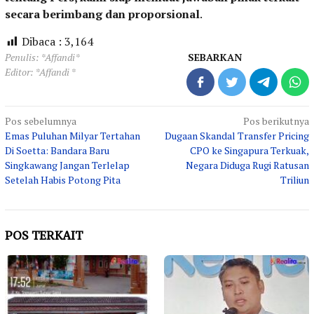
secara berimbang dan proporsional
.
Dibaca :
3,164
Penulis: *Affandi*
SEBARKAN
Editor: *Affandi *
Navigasi
Pos sebelumnya
Pos berikutnya
Emas Puluhan Milyar Tertahan
Dugaan Skandal Transfer Pricing
pos
Di Soetta: Bandara Baru
CPO ke Singapura Terkuak,
Singkawang Jangan Terlelap
Negara Diduga Rugi Ratusan
Setelah Habis Potong Pita
Triliun
POS TERKAIT