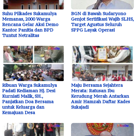
Suhu Pilkades Sukamulya
BGN di Bawah Sudaryono
Memanas, 2000 Warga
Genjot Sertifikasi Wajib SLHS,
Rencana Gelar Aksi Demo
Target Agustus Seluruh
Kantor Panitia dan BPD
SPPG Layak Operasi
Tuntut Netralitas
Ribuan Warga Sukamulya
Maju Bersama Sejahtera
Padati Kediaman Hj. Desi
Merata: Ratusan Ibu
Kurniati Malik, SH.,
Kerudung Merah Antarkan
Panjatkan Doa Bersama
Amir Hamzah Daftar Kades
untuk Keluarga dan
Sukajadi
Kemajuan Desa