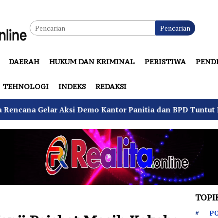
Pencarian
DAERAH
HUKUM DAN KRIMINAL
PERISTIWA
PEND
TEHNOLOGI
INDEKS
REDAKSI
emo Kantor Panitia dan BPD Tuntut Netralitas
Koma
TOPI
PO