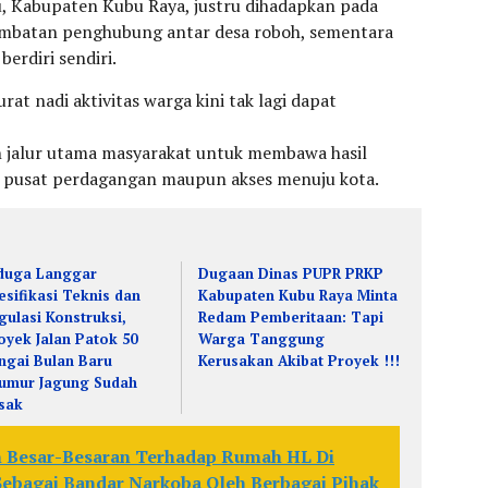
 Kabupaten Kubu Raya, justru dihadapkan pada
embatan penghubung antar desa roboh, sementara
erdiri sendiri.
at nadi aktivitas warga kini tak lagi dapat
n jalur utama masyarakat untuk membawa hasil
 pusat perdagangan maupun akses menuju kota.
duga Langgar
Dugaan Dinas PUPR PRKP
esifikasi Teknis dan
Kabupaten Kubu Raya Minta
gulasi Konstruksi,
Redam Pemberitaan: Tapi
oyek Jalan Patok 50
Warga Tanggung
ngai Bulan Baru
Kerusakan Akibat Proyek !!!
umur Jagung Sudah
sak
 Besar-Besaran Terhadap Rumah HL Di
Sebagai Bandar Narkoba Oleh Berbagai Pihak