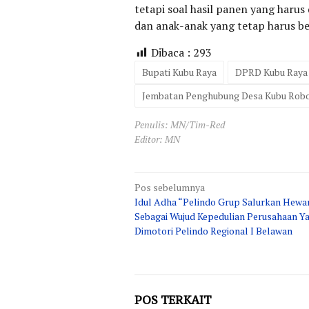
tetapi soal hasil panen yang harus
dan anak-anak yang tetap harus be
Dibaca :
293
Bupati Kubu Raya
DPRD Kubu Raya 
Jembatan Penghubung Desa Kubu Rob
Penulis: MN/Tim-Red
Editor: MN
Navigasi
Pos sebelumnya
Idul Adha “Pelindo Grup Salurkan Hewa
pos
Sebagai Wujud Kepedulian Perusahaan Y
Dimotori Pelindo Regional I Belawan
POS TERKAIT