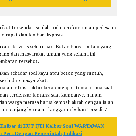
a ikut tersendat, seolah roda perekonomian pedesaan
 rapat dan lembar disposisi.
an aktivitas sehari-hari. Bukan hanya petani yang
gang dan masyarakat umum yang selama ini
embatan tersebut.
ukan sekadar soal kayu atau beton yang runtuh,
ses hidup masyarakat.
soalan infrastruktur kerap menjadi tema utama saat
gunan terdengar lantang saat kampanye, namun
agian warga merasa harus kembali akrab dengan jalan
tian panjang bernama “anggaran belum tersedia.”
 Kalbar di HUT IJTI Kalbar Soal WARTAWAN
Pers Dengan Pemerintah,Indikasi