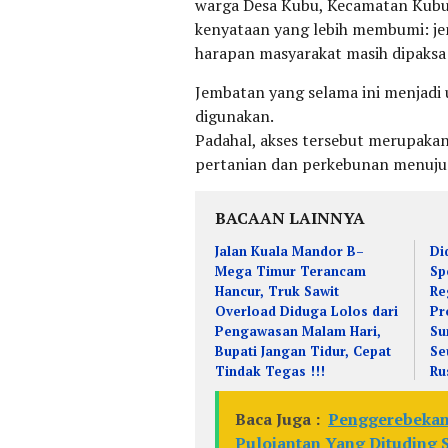
warga Desa Kubu, Kecamatan Kubu,
kenyataan yang lebih membumi: j
harapan masyarakat masih dipaksa b
Jembatan yang selama ini menjadi ur
digunakan.
Padahal, akses tersebut merupaka
pertanian dan perkebunan menuju
BACAAN LAINNYA
Jalan Kuala Mandor B–
Di
Mega Timur Terancam
Sp
Hancur, Truk Sawit
Re
Overload Diduga Lolos dari
Pr
Pengawasan Malam Hari,
Su
Bupati Jangan Tidur, Cepat
Se
Tindak Tegas !!!
Ru
Baca Juga :
Penggerebekan
Pulojantan Yang Dituding 