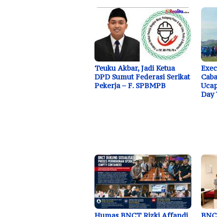
Teuku Akbar, Jadi Ketua
Exec
DPD Sumut Federasi Serikat
Caba
Pekerja – F. SPBMPB
Ucap
Day 
Humas BNCT Rizki Affandi
BNC