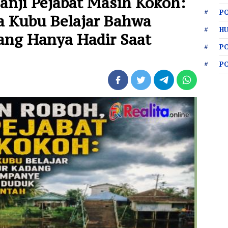
anji Pejabat Masih Kokoh:
PO
a Kubu Belajar Bahwa
HU
ang Hanya Hadir Saat
P
P