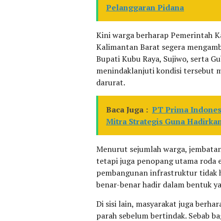
Pelanggaran Pidana
Kini warga berharap Pemerintah 
Kalimantan Barat segera mengambi
Bupati Kubu Raya, Sujiwo, serta G
menindaklanjuti kondisi tersebut
darurat.
Baca Juga :
PT Prima Indonesi
Mitra Strategis Guna Hadirk
Menurut sejumlah warga, jembatan
tetapi juga penopang utama roda 
pembangunan infrastruktur tidak h
benar-benar hadir dalam bentuk yan
Di sisi lain, masyarakat juga ber
parah sebelum bertindak. Sebab ba