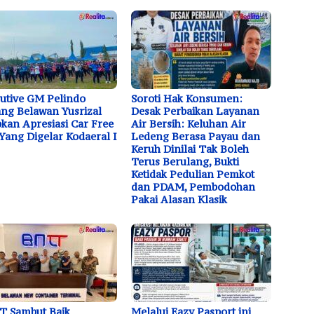
utive GM Pelindo
Soroti Hak Konsumen:
ng Belawan Yusrizal
Desak Perbaikan Layanan
kan Apresiasi Car Free
Air Bersih: Keluhan Air
Yang Digelar Kodaeral I
Ledeng Berasa Payau dan
Keruh Dinilai Tak Boleh
Terus Berulang, Bukti
Ketidak Pedulian Pemkot
dan PDAM, Pembodohan
Pakai Alasan Klasik
T Sambut Baik
Melalui Eazy Pasport ini