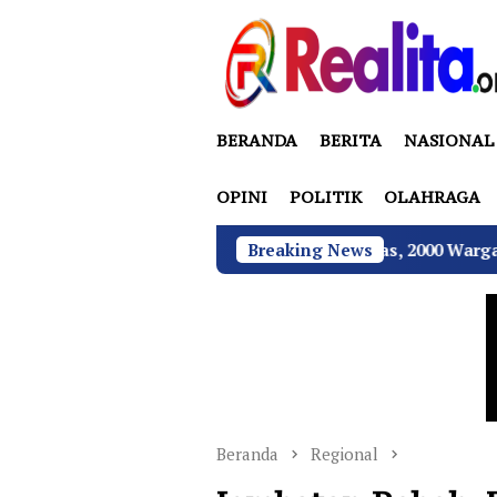
Loncat
ke
konten
BERANDA
BERITA
NASIONAL
OPINI
POLITIK
OLAHRAGA
ades Sukamulya Memanas, 2000 Warga Rencana Gelar Aksi D
Breaking News
Beranda
Regional