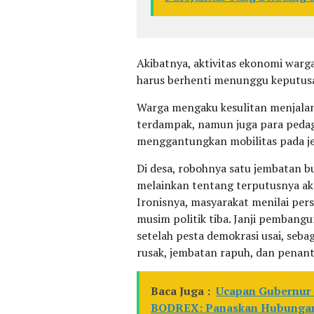
Akibatnya, aktivitas ekonomi warg
harus berhenti menunggu keputusan
Warga mengaku kesulitan menjalank
terdampak, namun juga para peda
menggantungkan mobilitas pada j
Di desa, robohnya satu jembatan b
melainkan tentang terputusnya ak
Ironisnya, masyarakat menilai per
musim politik tiba. Janji pemban
setelah pesta demokrasi usai, seb
rusak, jembatan rapuh, dan penan
Baca Juga :
Ucapan Gubernur
BODREX: Panaskan Hubungan 