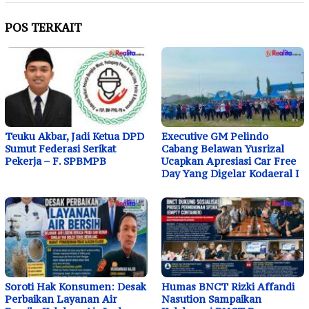
POS TERKAIT
Teuku Akbar, Jadi Ketua DPD
Executive GM Pelindo
Sumut Federasi Serikat
Cabang Belawan Yusrizal
Pekerja – F. SPBMPB
Ucapkan Apresiasi Car Free
Day Yang Digelar Kodaeral I
Soroti Hak Konsumen: Desak
Humas BNCT Rizki Affandi
Perbaikan Layanan Air
Nasution Sampaikan