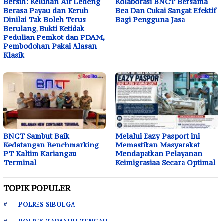
Bersih: Keluhan Air Ledeng
Kolaborasi BNCT Bersama
Berasa Payau dan Keruh
Bea Dan Cukai Sangat Efektif
Dinilai Tak Boleh Terus
Bagi Pengguna Jasa
Berulang, Bukti Ketidak
Pedulian Pemkot dan PDAM,
Pembodohan Pakai Alasan
Klasik
BNCT Sambut Baik
Melalui Eazy Pasport ini
Kedatangan Benchmarking
Memastikan Masyarakat
PT Kaltim Kariangau
Mendapatkan Pelayanan
Terminal
Keimigrasiaa Secara Optimal
TOPIK POPULER
POLRES SIBOLGA
POLRES TAPANULI TENGAH