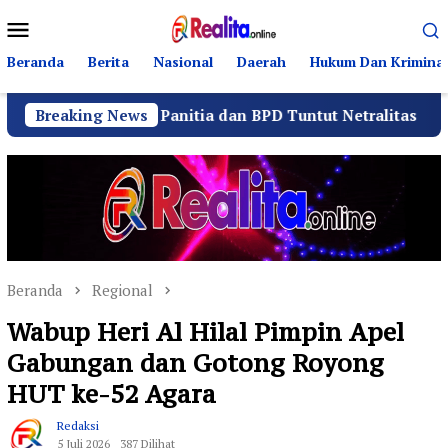
Loncat
Menu
ke
Mobile
konten
Beranda
Berita
Nasional
Daerah
Hukum Dan Kriminal
antor Panitia dan BPD Tuntut Netralitas
Breaking News
Komando 
Beranda
Regional
Wabup Heri Al Hilal Pimpin Apel
Gabungan dan Gotong Royong
HUT ke-52 Agara
Redaksi
5 Juli 2026
387 Dilihat