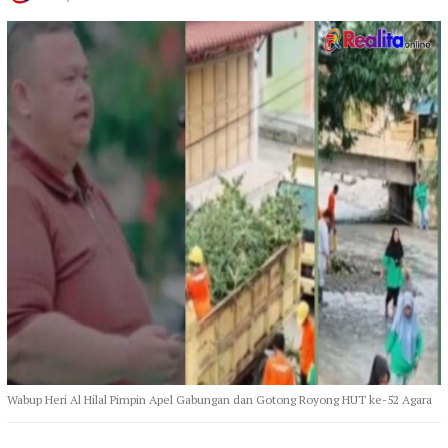
Wabup Heri Al Hilal Pimpin Apel Gabungan dan Gotong Royong HUT ke-52 Agara