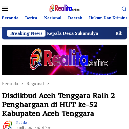
Loncat
Menu
ke
Mobile
konten
Beranda
Berita
Nasional
Daerah
Hukum Dan Kriminal
njadi Kepala Desa Sukamulya
Breaking News
Ribuan Warga Sukamuly
Beranda
Regional
Disdikbud Aceh Tenggara Raih 2
Penghargaan di HUT ke-52
Kabupaten Aceh Tenggara
Redaksi
5 Juli 2026
376 Dilihat