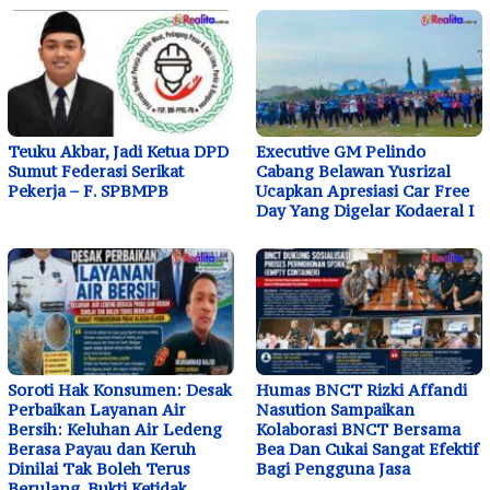
Teuku Akbar, Jadi Ketua DPD
Executive GM Pelindo
Sumut Federasi Serikat
Cabang Belawan Yusrizal
Pekerja – F. SPBMPB
Ucapkan Apresiasi Car Free
Day Yang Digelar Kodaeral I
Soroti Hak Konsumen: Desak
Humas BNCT Rizki Affandi
Perbaikan Layanan Air
Nasution Sampaikan
Bersih: Keluhan Air Ledeng
Kolaborasi BNCT Bersama
Berasa Payau dan Keruh
Bea Dan Cukai Sangat Efektif
Dinilai Tak Boleh Terus
Bagi Pengguna Jasa
Berulang, Bukti Ketidak