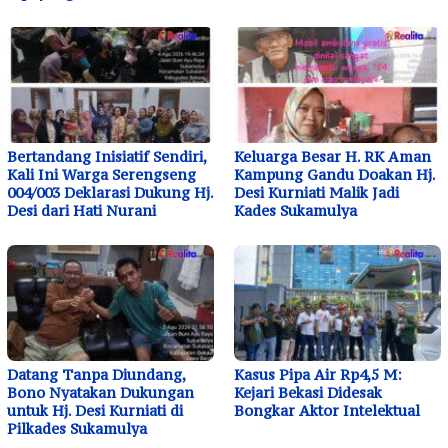
Bertandang Inisiatif Sendiri,
Keluarga Besar H. RK Aman
Kali Ini Warga Serengseng
Kampung Gandu Doakan Hj.
004/003 Deklarasi Dukung Hj.
Desi Kurniati Malik Jadi
Desi dari Hati Nurani
Kades Sukamulya
Datang Tanpa Diundang,
Kasus Pipa Air Rp4,5 M:
Bono Nyatakan Dukungan
Kejari Bekasi Didesak
untuk Hj. Desi Kurniati di
Bongkar Aktor Intelektual
Pilkades Sukamulya