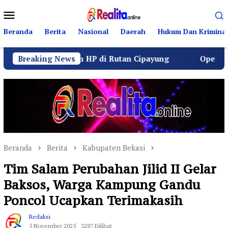
Loncat
Menu
ke
Mobile
konten
Beranda
Berita
Nasional
Daerah
Hukum Dan Kriminal
an HP di Rutan Cipayung
Breaking News
Operasi Senyap Kejagung:
Beranda
Berita
Kabupaten Bekasi
Tim Salam Perubahan Jilid II Gelar
Baksos, Warga Kampung Gandu
Poncol Ucapkan Terimakasih
Redaksi
5 November 2025
3287 Dilihat