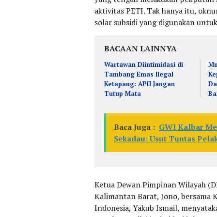
aktivitas PETI. Tak hanya itu, ok
solar subsidi yang digunakan untuk
BACAAN LAINNYA
Wartawan Diintimidasi di
Mu
Tambang Emas Ilegal
Ke
Ketapang: APH Jangan
Da
Tutup Mata
Ba
Baca Juga :
GWI Kalbar Me
Sekadau: Usut Tuntas Pel
Ketua Dewan Pimpinan Wilayah (D
Kalimantan Barat, Jono, bersama
Indonesia, Yakub Ismail, menyata