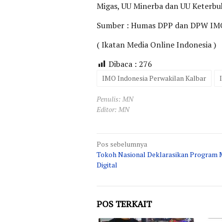
Migas, UU Minerba dan UU Keterbu
Sumber : Humas DPP dan DPW IMO
( Ikatan Media Online Indonesia )
Dibaca :
276
IMO Indonesia Perwakilan Kalbar
Penulis: MN
Editor: MN
Navigasi
Pos sebelumnya
Tokoh Nasional Deklarasikan Program 
pos
Digital
POS TERKAIT