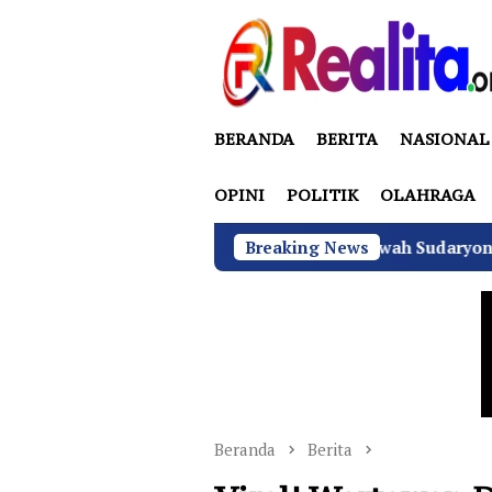
Loncat
ke
konten
BERANDA
BERITA
NASIONAL
OPINI
POLITIK
OLAHRAGA
BGN di Bawah Sudaryono Genjot Sertifika
Breaking News
Beranda
Berita