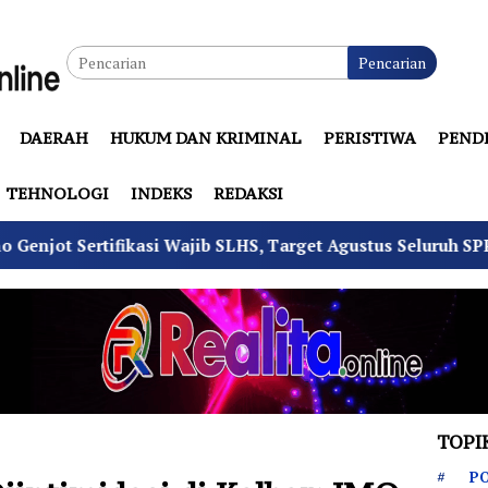
Pencarian
DAERAH
HUKUM DAN KRIMINAL
PERISTIWA
PEND
TEHNOLOGI
INDEKS
REDAKSI
si Wajib SLHS, Target Agustus Seluruh SPPG Layak Operasi
TOPI
PO