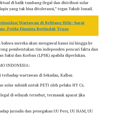
tual di balik tambang ilegal dan distribusi solar
rlapis yang tak bisa ditoleransi,” tegas Yakub Ismail.
timidasi Wartawan di Belitang Hilir: Surat
um, Polda Diminta Bertindak Tegas
bahwa mereka akan mengawal kasus ini hingga ke
rong pembentukan tim independen pencari fakta dan
n Saksi dan Korban (LPSK) apabila diperlukan.
MO INDONESIA:
i terhadap wartawan di Sekadau, Kalbar.
 solar subsidi untuk PETI oleh pelaku HY Cs.
egal di wilayah tersebut, termasuk aparat jika
adap jurnalis dan penegakan UU Pers, UU HAM, UU