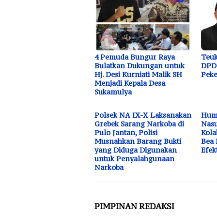
4 Pemuda Bungur Raya
Teuk
Bulatkan Dukungan untuk
DPD 
Hj. Desi Kurniati Malik SH
Peke
Menjadi Kepala Desa
Sukamulya
Polsek NA IX-X Laksanakan
Huma
Grebek Sarang Narkoba di
Nasu
Pulo Jantan, Polisi
Kola
Musnahkan Barang Bukti
Bea 
yang Diduga Digunakan
Efek
untuk Penyalahgunaan
Narkoba
PIMPINAN REDAKSI