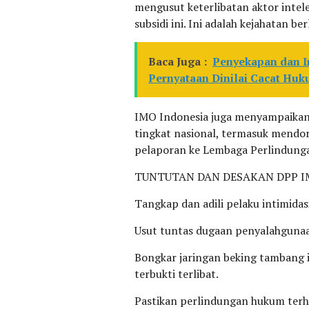
mengusut keterlibatan aktor intelek
subsidi ini. Ini adalah kejahatan be
Baca Juga :
Penyekapan dan In
Pernyataan Dinilai Cacat Huk
IMO Indonesia juga menyampaikan 
tingkat nasional, termasuk mendo
pelaporan ke Lembaga Perlindunga
TUNTUTAN DAN DESAKAN DPP I
Tangkap dan adili pelaku intimidas
Usut tuntas dugaan penyalahgunaan
Bongkar jaringan beking tambang il
terbukti terlibat.
Pastikan perlindungan hukum terh