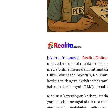
Jakarta, Indonesia
–
Realita.Online
mencederai demokrasi dan kebebasa
media online mengalami intimidasi 
Hilir, Kabupaten Sekadau, Kalimant
berkaitan dengan aktivitas perta
bahan bakar minyak (BBM) bersubsid
Menurut keterangan korban, tindak
yang disebut sebagai aktor utama 
yang tengah melakukan peliputan in