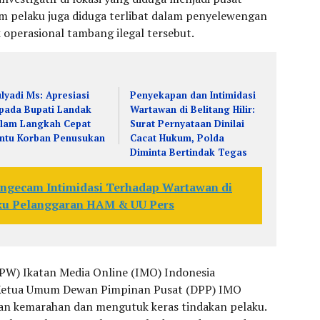
num pelaku juga diduga terlibat dalam penyelewengan
 operasional tambang ilegal tersebut.
lyadi Ms: Apresiasi
Penyekapan dan Intimidasi
pada Bupati Landak
Wartawan di Belitang Hilir:
lam Langkah Cepat
Surat Pernyataan Dinilai
ntu Korban Penusukan
Cacat Hukum, Polda
Diminta Bertindak Tegas
ngecam Intimidasi Terhadap Wartawan di
aku Pelanggaran HAM & UU Pers
PW) Ikatan Media Online (IMO) Indonesia
 Ketua Umum Dewan Pimpinan Pusat (DPP) IMO
kan kemarahan dan mengutuk keras tindakan pelaku.