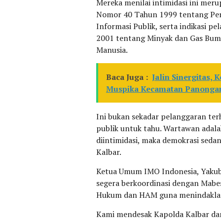
Mereka menilai intimidasi ini me
Nomor 40 Tahun 1999 tentang Per
Informasi Publik, serta indikasi 
2001 tentang Minyak dan Gas Bum
Manusia.
Baca Juga :
Jalin Sinergitas,
Muspika Kecamatan Panonga
Ini bukan sekadar pelanggaran te
publik untuk tahu. Wartawan adala
diintimidasi, maka demokrasi seda
Kalbar.
Ketua Umum IMO Indonesia, Yakub 
segera berkoordinasi dengan Mabe
Hukum dan HAM guna menindaklanj
Kami mendesak Kapolda Kalbar da