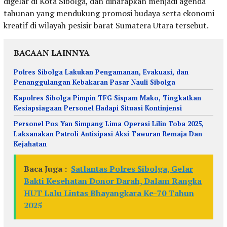
digelar di Kota Sibolga, dan diharapkan menjadi agenda
tahunan yang mendukung promosi budaya serta ekonomi
kreatif di wilayah pesisir barat Sumatera Utara tersebut.
BACAAN LAINNYA
Polres Sibolga Lakukan Pengamanan, Evakuasi, dan
Penanggulangan Kebakaran Pasar Nauli Sibolga
Kapolres Sibolga Pimpin TFG Sispam Mako, Tingkatkan
Kesiapsiagaan Personel Hadapi Situasi Kontinjensi
Personel Pos Yan Simpang Lima Operasi Lilin Toba 2025,
Laksanakan Patroli Antisipasi Aksi Tawuran Remaja Dan
Kejahatan
Baca Juga :
Satlantas Polres Sibolga, Gelar
Bakti Kesehatan Donor Darah, Dalam Rangka
HUT Lalu Lintas Bhayangkara Ke-70 Tahun
2025