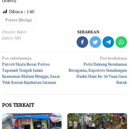
(Bahri)
Dibaca :
140
Polres Sibolga
Penulis: Bahri
SEBARKAN
Editor: MN
Navigasi
Pos sebelumnya
Pos berikutnya
Patroli Skala Besar Polres
Polri Dukung Kerukunan
pos
Tapanuli Tengah Jamin
Beragama, Kapolres Simalungun
Keamanan Malam Minggu, Sasar
Hadiri Haul Ke-16 Tuan Guru
Titik Rawan Kejahatan Jalanan
Batak
POS TERKAIT