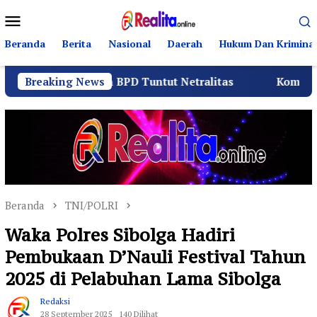
Loncat
Menu
ke
Mobile
konten
Beranda
Berita
Nasional
Daerah
Hukum Dan Kriminal
a dan BPD Tuntut Netralitas
Breaking News
Komando Angkatan Laut
Beranda
TNI/POLRI
Waka Polres Sibolga Hadiri
Pembukaan D’Nauli Festival Tahun
2025 di Pelabuhan Lama Sibolga
Redaksi
28 September 2025
140 Dilihat