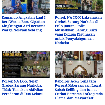
Komando Angkatan Laut I
Polsek NA IX-X Laksanakan
Beri Warna Baru Ciptakan
Grebek Sarang Narkoba di
Lingkungan Asri Bersama
Pulo Jantan, Polisi
Warga Nelayan Sebrang
Musnahkan Barang Bukti
yang Diduga Digunakan
untuk Penyalahgunaan
Narkoba
Polsek NA IX-X Gelar
Kapolres Aceh Tenggara
Grebek Sarang Narkoba,
Pererat Kebersamaan Lewat
Tidak Temukan Aktivitas
Subuh Keliling dan Jumat
Peredaran di Dua Lokasi
Curhat Bersama Forkopimda,
Ulama, dan Masyarakat