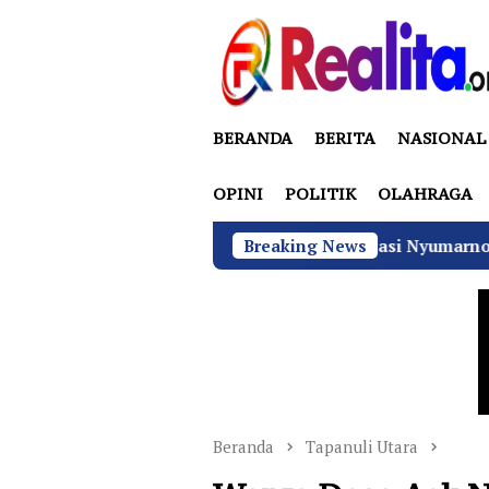
Loncat
ke
konten
BERANDA
BERITA
NASIONAL
OPINI
POLITIK
OLAHRAGA
Anggota DPRD Bekasi Nyumarno Disidang Perdan
Breaking News
Beranda
Tapanuli Utara