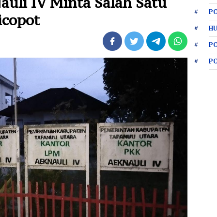
auli IV Minta Salah Satu
PO
icopot
HU
P
P