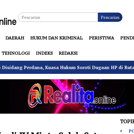
Pencarian
DAERAH
HUKUM DAN KRIMINAL
PERISTIWA
PEND
TEHNOLOGI
INDEKS
REDAKSI
a, Kuasa Hukum Soroti Dugaan HP di Rutan Cipayung
TOPI
PO