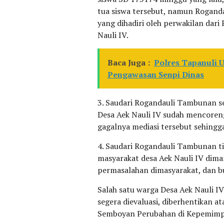
tua siswa tersebut, namun Rogand
yang dihadiri oleh perwakilan dar
Nauli IV.
Baca Juga :
Polres Tapanuli 
Pengawasan Senpi Dinas
3. Saudari Rogandauli Tambunan s
Desa Aek Nauli IV sudah mencoren
gagalnya mediasi tersebut sehing
4. Saudari Rogandauli Tambunan t
masyarakat desa Aek Nauli IV di
permasalahan dimasyarakat, dan bu
Salah satu warga Desa Aek Nauli 
segera dievaluasi, diberhentikan 
Semboyan Perubahan di Kepemimpi