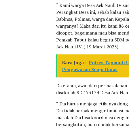
“ Kami warga Desa Aek Nauli IV su
Perangkat Desa ini, sebab kalau sa
Babinsa, Polmas, warga dan Kepala
warganya? Maka dari itu kami 86 o
dicopot, bagaimana mau bisa men
Pemkab Taput kalau begitu SDM pe
Aek Nauli IV. ( 19 Maret 2025)
Baca Juga :
Polres Tapanuli 
Pengawasan Senpi Dinas
Diketahui, awal dari permasalahan 
disekolah SD 173174 Desa Aek Naul
“ Dia harus menjaga etikanya dong 
Dia tidak berhak mengintimidasi 
masalah Dia bisa koordinasi denga
bersangkutan, mari duduk bersama