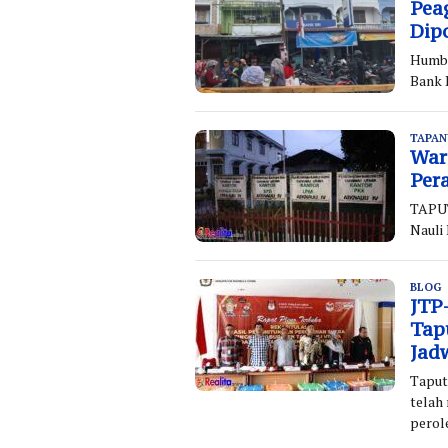
Pea
Dip
Humba
Bank 
TAPAN
War
Per
TAPUT
Nauli
BLOG
R
JTP
Tap
Jad
Taput
telah
perol