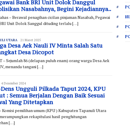
gawai Bank BRI Unit Dolok Danggul
PO
olisikan Nasabahnya, Begini Kejadiannya..
HU
has – Berawal penagihan cicilan pinjaman Nasabah, Pegawai
BRI Unit Dolok Sanggul dituding terlalu […]
P
P
ULI UTARA
Redaksi
21 Maret 2025
ga Desa Aek Nauli IV Minta Salah Satu
angkat Desa Dicopot
 – Sejumlah 86 (delapan puluh enam) orang warga Desa Aek
 IV, menanda tangani […]
edaksi
4 Desember 2024
-Dens Ungguli Pilkada Taput 2024, KPU
ut : Semua Berjalan Dengan Baik Sesuai
wal Yang Ditetapkan
- Komisi pemilihan umum (KPU ) Kabupaten Tapanuli Utara
 merampungkan rekapitulasi hasil penghitungan
ehan […]