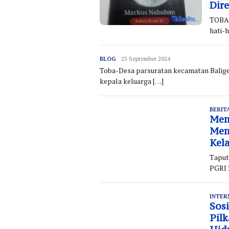
Dir
TOBA 
hati-
BLOG
Redaksi
25 September 2024
Toba-Desa parsuratan kecamatan Balige
kepala keluarga […]
BERIT
Men
Men
Kel
Taput
PGRI 
INTER
Sos
Pil