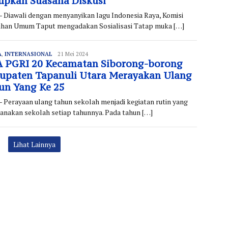
upkan Suasana Diskusi
- Diawali dengan menyanyikan lagu Indonesia Raya, Komisi
ihan Umum Taput mengadakan Sosialisasi Tatap muka […]
A
,
INTERNASIONAL
Redaksi
21 Mei 2024
 PGRI 20 Kecamatan Siborong-borong
upaten Tapanuli Utara Merayakan Ulang
un Yang Ke 25
- Perayaan ulang tahun sekolah menjadi kegiatan rutin yang
sanakan sekolah setiap tahunnya. Pada tahun […]
Lihat Lainnya