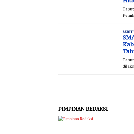
Hid
Taput
Pemil
BERIT
SMA
Kab
Tah
Taput
dilak
PIMPINAN REDAKSI