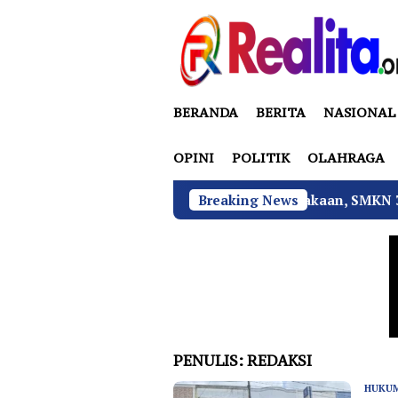
Loncat
ke
konten
BERANDA
BERITA
NASIONAL
OPINI
POLITIK
OLAHRAGA
Tekan Fatalitas Kecelakaan, SMKN 3 Rantau Uta
Breaking News
PENULIS:
REDAKSI
HUKUM