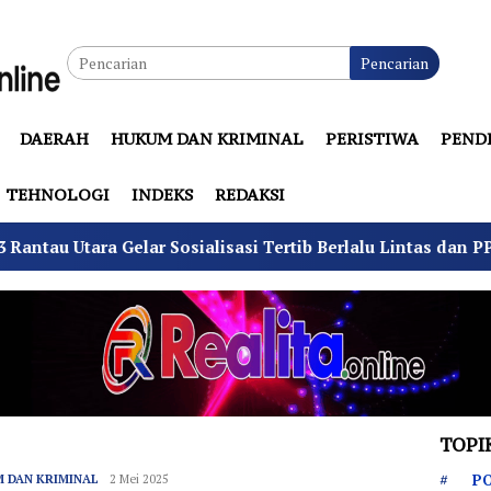
Pencarian
DAERAH
HUKUM DAN KRIMINAL
PERISTIWA
PEND
TEHNOLOGI
INDEKS
REDAKSI
ra Gelar Sosialisasi Tertib Berlalu Lintas dan PPGD
TOPI
PO
 DAN KRIMINAL
Redaksi
2 Mei 2025