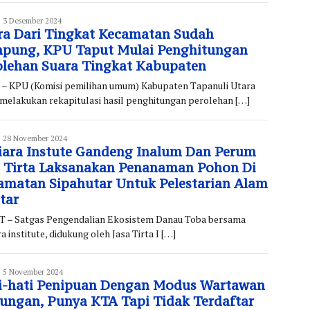
edaksi
3 Desember 2024
ra Dari Tingkat Kecamatan Sudah
pung, KPU Taput Mulai Penghitungan
olehan Suara Tingkat Kabupaten
 – KPU (Komisi pemilihan umum) Kabupaten Tapanuli Utara
 melakukan rekapitulasi hasil penghitungan perolehan […]
edaksi
28 November 2024
iara Instute Gandeng Inalum Dan Perum
a Tirta Laksanakan Penanaman Pohon Di
amatan Sipahutar Untuk Pelestarian Alam
tar
 – Satgas Pengendalian Ekosistem Danau Toba bersama
a institute, didukung oleh Jasa Tirta I […]
edaksi
5 November 2024
i-hati Penipuan Dengan Modus Wartawan
ungan, Punya KTA Tapi Tidak Terdaftar