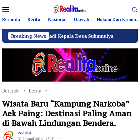
Loncat
Menu
ke
Mobile
konten
Beranda
Berita
Nasional
Daerah
Hukum Dan Kriminal
k SH Menjadi Kepala Desa Sukamulya
Breaking News
Ribuan Warga S
Beranda
Berita
Wisata Baru “Kampung Narkoba”
Aek Paing: Destinasi Paling Aman
di Bawah Lindungan Bendera.
Redaksi
31 Januari 2026
139 Dilihat