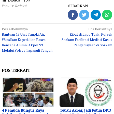
Penulis: Redaksi
SEBARKAN
Navigasi
Pos sebelumnya
Pos berikutnya
Bantuan 15 Unit Tangki Air,
Ribut di Lapo Tuak; Polsek
pos
Wujudkan Kepedulian Pasca
Sorkam Fasilitasi Mediasi Kasus
Bencana Alumni Akpol 99
Penganiayaan di Sorkam
Melalui Polres Tapanuli Tengah
POS TERKAIT
4 Pemuda Bungur Raya
Teuku Akbar, Jadi Ketua DPD