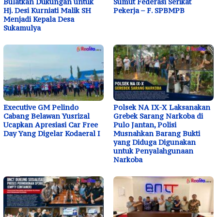
Bulatkan Dukungan untuk
Sumut Federasi Serikat
Hj. Desi Kurniati Malik SH
Pekerja – F. SPBMPB
Menjadi Kepala Desa
Sukamulya
Executive GM Pelindo
Polsek NA IX-X Laksanakan
Cabang Belawan Yusrizal
Grebek Sarang Narkoba di
Ucapkan Apresiasi Car Free
Pulo Jantan, Polisi
Day Yang Digelar Kodaeral I
Musnahkan Barang Bukti
yang Diduga Digunakan
untuk Penyalahgunaan
Narkoba