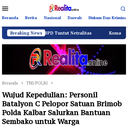
Loncat
Menu
ke
Mobile
konten
Beranda
Berita
Nasional
Daerah
Hukum Dan Kriminal
 dan BPD Tuntut Netralitas
Breaking News
Komando Angkatan Laut 
Beranda
TNI/POLRI
Wujud Kepedulian: Personil
Batalyon C Pelopor Satuan Brimob
Polda Kalbar Salurkan Bantuan
Sembako untuk Warga