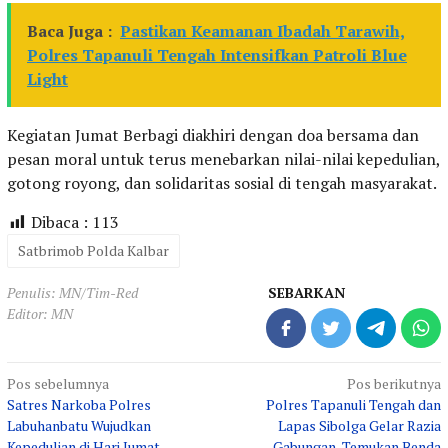
Baca Juga :
Pastikan Keamanan Ibadah Tarawih,
Polres Tapanuli Tengah Intensifkan Patroli Blue
Light
Kegiatan Jumat Berbagi diakhiri dengan doa bersama dan
pesan moral untuk terus menebarkan nilai-nilai kepedulian,
gotong royong, dan solidaritas sosial di tengah masyarakat.
Dibaca :
113
Satbrimob Polda Kalbar
Penulis: MN/Tim-Red
SEBARKAN
Editor: MN
Navigasi
Pos sebelumnya
Pos berikutnya
Satres Narkoba Polres
Polres Tapanuli Tengah dan
pos
Labuhanbatu Wujudkan
Lapas Sibolga Gelar Razia
Kepedulian di Hari Jumat
Gabungan, Temukan Benda