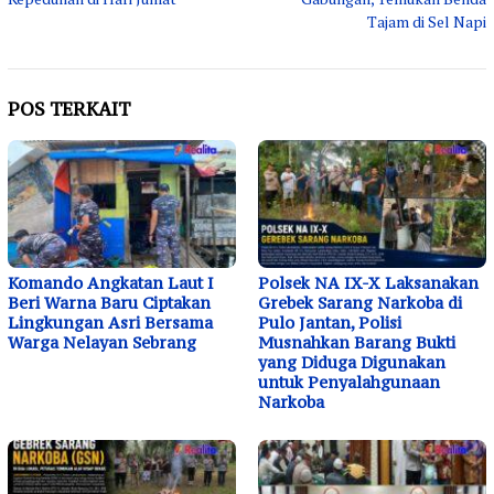
Tajam di Sel Napi
POS TERKAIT
Komando Angkatan Laut I
Polsek NA IX-X Laksanakan
Beri Warna Baru Ciptakan
Grebek Sarang Narkoba di
Lingkungan Asri Bersama
Pulo Jantan, Polisi
Warga Nelayan Sebrang
Musnahkan Barang Bukti
yang Diduga Digunakan
untuk Penyalahgunaan
Narkoba