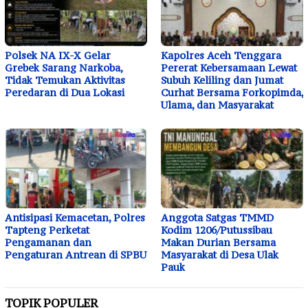
Polsek NA IX-X Gelar
Kapolres Aceh Tenggara
Grebek Sarang Narkoba,
Pererat Kebersamaan Lewat
Tidak Temukan Aktivitas
Subuh Keliling dan Jumat
Peredaran di Dua Lokasi
Curhat Bersama Forkopimda,
Ulama, dan Masyarakat
Antisipasi Kemacetan, Polres
Anggota Satgas TMMD
Tapteng Perketat
Kodim 1206/Putussibau
Pengamanan dan
Makan Durian Bersama
Pengaturan Antrean di SPBU
Masyarakat di Desa Ulak
Pauk
TOPIK POPULER