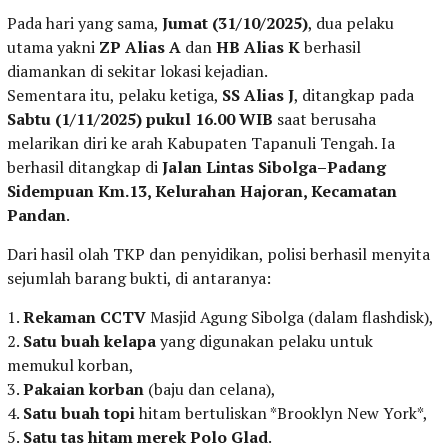
Pada hari yang sama,
Jumat (31/10/2025)
, dua pelaku
utama yakni
ZP Alias A
dan
HB Alias K
berhasil
diamankan di sekitar lokasi kejadian.
Sementara itu, pelaku ketiga,
SS Alias J
, ditangkap pada
Sabtu (1/11/2025) pukul 16.00 WIB
saat berusaha
melarikan diri ke arah Kabupaten Tapanuli Tengah. Ia
berhasil ditangkap di
Jalan Lintas Sibolga–Padang
Sidempuan Km.13, Kelurahan Hajoran, Kecamatan
Pandan
.
Dari hasil olah TKP dan penyidikan, polisi berhasil menyita
sejumlah barang bukti, di antaranya:
1.
Rekaman CCTV
Masjid Agung Sibolga (dalam flashdisk),
2.
Satu buah kelapa
yang digunakan pelaku untuk
memukul korban,
3.
Pakaian korban
(baju dan celana),
4.
Satu buah topi
hitam bertuliskan *Brooklyn New York*,
5.
Satu tas hitam merek Polo Glad
.