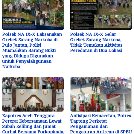
Polsek NA IX-X Laksanakan
Polsek NA IX-X Gelar
Grebek Sarang Narkoba di
Grebek Sarang Narkoba,
Pulo Jantan, Polisi
Tidak Temukan Aktivitas
Musnahkan Barang Bukti
Peredaran di Dua Lokasi
yang Diduga Digunakan
untuk Penyalahgunaan
Narkoba
Kapolres Aceh Tenggara
Antisipasi Kemacetan, Polres
Pererat Kebersamaan Lewat
Tapteng Perketat
Subuh Keliling dan Jumat
Pengamanan dan
Curhat Bersama Forkopimda,
Pengaturan Antrean di SPBU