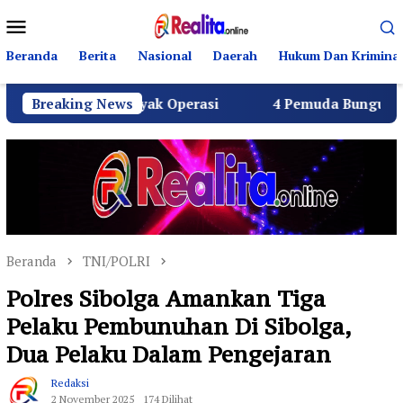
Loncat
Menu
ke
Mobile
konten
Beranda
Berita
Nasional
Daerah
Hukum Dan Kriminal
PG Layak Operasi
Breaking News
4 Pemuda Bungur Raya Bulatkan Du
Beranda
TNI/POLRI
Polres Sibolga Amankan Tiga
Pelaku Pembunuhan Di Sibolga,
Dua Pelaku Dalam Pengejaran
Redaksi
2 November 2025
174 Dilihat