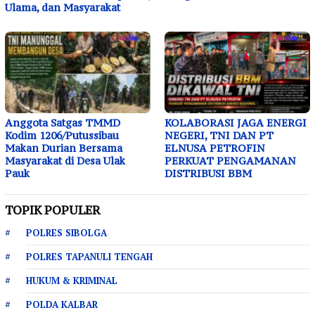
Ulama, dan Masyarakat
Anggota Satgas TMMD
KOLABORASI JAGA ENERGI
Kodim 1206/Putussibau
NEGERI, TNI DAN PT
Makan Durian Bersama
ELNUSA PETROFIN
Masyarakat di Desa Ulak
PERKUAT PENGAMANAN
Pauk
DISTRIBUSI BBM
TOPIK POPULER
POLRES SIBOLGA
POLRES TAPANULI TENGAH
HUKUM & KRIMINAL
POLDA KALBAR