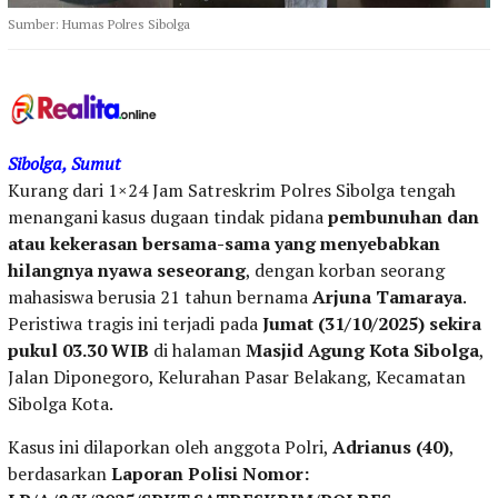
Sumber: Humas Polres Sibolga
Sibolga, Sumut
Kurang dari 1×24 Jam Satreskrim Polres Sibolga tengah
menangani kasus dugaan tindak pidana
pembunuhan dan
atau kekerasan bersama-sama yang menyebabkan
hilangnya nyawa seseorang
, dengan korban seorang
mahasiswa berusia 21 tahun bernama
Arjuna Tamaraya
.
Peristiwa tragis ini terjadi pada
Jumat (31/10/2025) sekira
pukul 03.30 WIB
di halaman
Masjid Agung Kota Sibolga
,
Jalan Diponegoro, Kelurahan Pasar Belakang, Kecamatan
Sibolga Kota.
Kasus ini dilaporkan oleh anggota Polri,
Adrianus (40)
,
berdasarkan
Laporan Polisi Nomor: