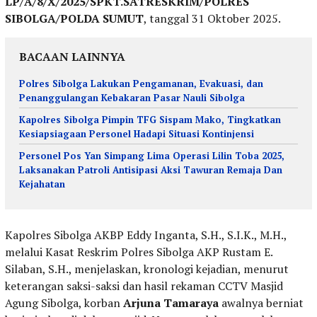
LP/A/8/X/2025/SPKT.SATRESKRIM/POLRES
SIBOLGA/POLDA SUMUT
, tanggal 31 Oktober 2025.
BACAAN LAINNYA
Polres Sibolga Lakukan Pengamanan, Evakuasi, dan
Penanggulangan Kebakaran Pasar Nauli Sibolga
Kapolres Sibolga Pimpin TFG Sispam Mako, Tingkatkan
Kesiapsiagaan Personel Hadapi Situasi Kontinjensi
Personel Pos Yan Simpang Lima Operasi Lilin Toba 2025,
Laksanakan Patroli Antisipasi Aksi Tawuran Remaja Dan
Kejahatan
Kapolres Sibolga AKBP Eddy Inganta, S.H., S.I.K., M.H.,
melalui Kasat Reskrim Polres Sibolga AKP Rustam E.
Silaban, S.H., menjelaskan, kronologi kejadian, menurut
keterangan saksi-saksi dan hasil rekaman CCTV Masjid
Agung Sibolga, korban
Arjuna Tamaraya
awalnya berniat