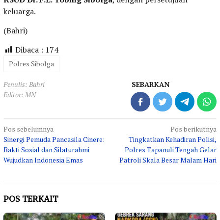
keluarga.
(Bahri)
Dibaca :
174
Polres Sibolga
Penulis: Bahri
SEBARKAN
Editor: MN
Navigasi
Pos sebelumnya
Pos berikutnya
Sinergi Pemuda Pancasila Cinere:
Tingkatkan Kehadiran Polisi,
pos
Bakti Sosial dan Silaturahmi
Polres Tapanuli Tengah Gelar
Wujudkan Indonesia Emas
Patroli Skala Besar Malam Hari
POS TERKAIT