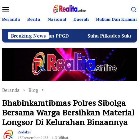
Loncat
Menu
ke
Mobile
konten
Beranda
Berita
Nasional
Daerah
Hukum Dan Kriminal
 Lintas dan PPGD
Breaking News
Suhu Pilkades Sukamulya Memanas, 
Beranda
Blog
Bhabinkamtibmas Polres Sibolga
Bersama Warga Bersihkan Material
Longsor Di Kelurahan Binaannya
Redaksi
15 Desember 2025
113 Dilihat