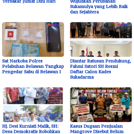
Terbakar Jumat Dini Hari
Wujudkan Perubahan
Sukamulya yang Lebih Baik
dan Sejahtera
Sat Narkoba Polres
Diantar Ratusan Pendukung,
Pelabuhan Belawan Tangkap
Fahmi Satori SH Resmi
Pengedar Sabu di Belawan I
Daftar Calon Kades
Sukadarma
Hj. Desi Kurniati Malik, SH:
Kasus Dugaan Penjualan
Desa Demokratis Robohkan
Mangrove Disebut Belum