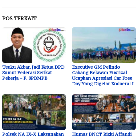
POS TERKAIT
Teuku Akbar, Jadi Ketua DPD
Executive GM Pelindo
Sumut Federasi Serikat
Cabang Belawan Yusrizal
Pekerja – F. SPBMPB
Ucapkan Apresiasi Car Free
Day Yang Digelar Kodaeral I
Polsek NA IX-X Laksanakan
Humas BNCT Rizki Affandi