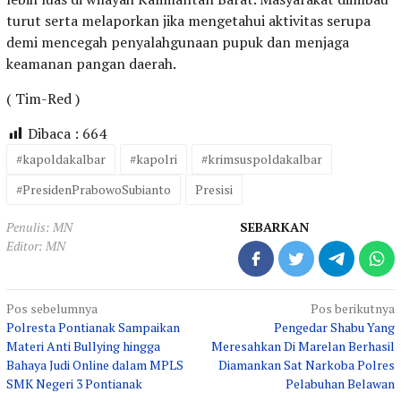
turut serta melaporkan jika mengetahui aktivitas serupa
demi mencegah penyalahgunaan pupuk dan menjaga
keamanan pangan daerah.
( Tim-Red )
Dibaca :
664
#kapoldakalbar
#kapolri
#krimsuspoldakalbar
#PresidenPrabowoSubianto
Presisi
Penulis: MN
SEBARKAN
Editor: MN
Navigasi
Pos sebelumnya
Pos berikutnya
Polresta Pontianak Sampaikan
Pengedar Shabu Yang
pos
Materi Anti Bullying hingga
Meresahkan Di Marelan Berhasil
Bahaya Judi Online dalam MPLS
Diamankan Sat Narkoba Polres
SMK Negeri 3 Pontianak
Pelabuhan Belawan