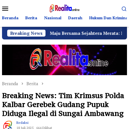
Loncat
Menu
ke
Mobile
konten
Beranda
Berita
Nasional
Daerah
Hukum Dan Kriminal
B
Breaking News
Maju Bersama Sejahtera Merata: Ratusan Ibu Ker
Beranda
Berita
Breaking News: Tim Krimsus Polda
Kalbar Gerebek Gudang Pupuk
Diduga Ilegal di Sungai Ambawang
Redaksi
18 Juli 2025
664 Dilihat