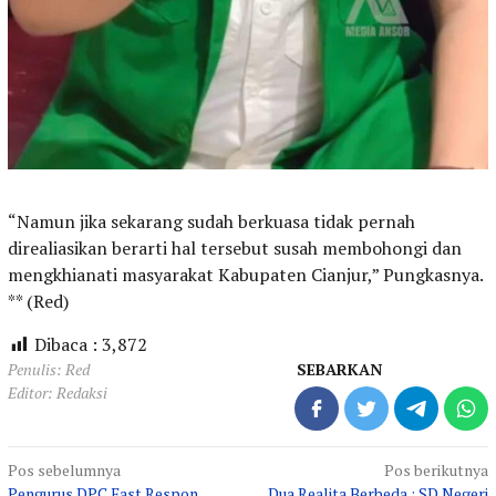
“Namun jika sekarang sudah berkuasa tidak pernah
direaliasikan berarti hal tersebut susah membohongi dan
mengkhianati masyarakat Kabupaten Cianjur,” Pungkasnya.
** (Red)
Dibaca :
3,872
Penulis: Red
SEBARKAN
Editor: Redaksi
Navigasi
Pos sebelumnya
Pos berikutnya
Pengurus DPC Fast Respon
Dua Realita Berbeda : SD Negeri