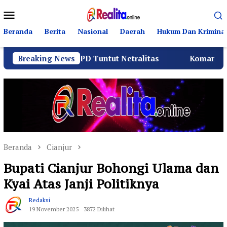
Loncat
Menu
ke
Mobile
konten
Beranda
Berita
Nasional
Daerah
Hukum Dan Kriminal
 dan BPD Tuntut Netralitas
Breaking News
Komando Angkatan Laut
Beranda
Cianjur
Bupati Cianjur Bohongi Ulama dan
Kyai Atas Janji Politiknya
Redaksi
19 November 2025
3872 Dilihat