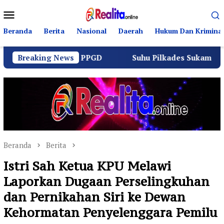
Loncat
Menu
ke
Mobile
konten
Beranda
Berita
Nasional
Daerah
Hukum Dan Kriminal
ntas dan PPGD
Breaking News
Suhu Pilkades Sukamulya Memanas, 200
Beranda
Berita
Istri Sah Ketua KPU Melawi
Laporkan Dugaan Perselingkuhan
dan Pernikahan Siri ke Dewan
Kehormatan Penyelenggara Pemilu