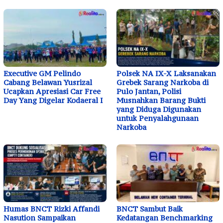
Executive GM Pelindo
Polsek NA IX-X Laksanakan
Cabang Belawan Yusrizal
Grebek Sarang Narkoba di
Ucapkan Apresiasi Car Free
Pulo Jantan, Polisi
Day Yang Digelar Kodaeral I
Musnahkan Barang Bukti
yang Diduga Digunakan
untuk Penyalahgunaan
Narkoba
Humas BNCT Rizki Affandi
BNCT Sambut Baik
Nasution Sampaikan
Kedatangan Benchmarking