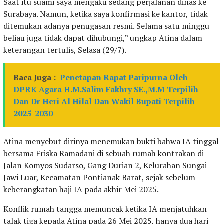
Saat itu suami saya mengaku sedang perjalanan dinas ke
Surabaya. Namun, ketika saya konfirmasi ke kantor, tidak
ditemukan adanya penugasan resmi. Selama satu minggu
beliau juga tidak dapat dihubungi,” ungkap Atina dalam
keterangan tertulis, Selasa (29/7).
Baca Juga :
Penetapan Rapat Paripurna Oleh
DPRK Agara H.M.Salim Fakhry SE.,M.M Terpilih
Dan Dr Heri Al Hilal Dan Wakil Bupati Terpilih
2025-2030
Atina menyebut dirinya menemukan bukti bahwa IA tinggal
bersama Friska Ramadani di sebuah rumah kontrakan di
Jalan Komyos Sudarso, Gang Durian 2, Kelurahan Sungai
Jawi Luar, Kecamatan Pontianak Barat, sejak sebelum
keberangkatan haji IA pada akhir Mei 2025.
Konflik rumah tangga memuncak ketika IA menjatuhkan
talak tiga kepada Atina pada 26 Mei 2025, hanya dua hari