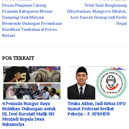
Navigasi
Dewan Pimpinan Cabang
Teluk Suak Bengkayang
pos
Projamin Kabupaten Melawi
Dikorbankan: Mangrove Dibabat,
Dampingi Hadi Mulyani
Aset Daerah Disulap Jadi Parkir
Memenuhi Undangan Permintaan
Ilegal
Klarifikasi Tambahan di Polres
Melawi
POS TERKAIT
4 Pemuda Bungur Raya
Teuku Akbar, Jadi Ketua DPD
Bulatkan Dukungan untuk
Sumut Federasi Serikat
Hj. Desi Kurniati Malik SH
Pekerja – F. SPBMPB
Menjadi Kepala Desa
Sukamulya