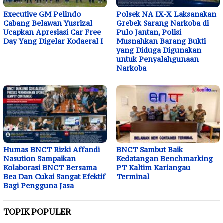
Executive GM Pelindo
Polsek NA IX-X Laksanakan
Cabang Belawan Yusrizal
Grebek Sarang Narkoba di
Ucapkan Apresiasi Car Free
Pulo Jantan, Polisi
Day Yang Digelar Kodaeral I
Musnahkan Barang Bukti
yang Diduga Digunakan
untuk Penyalahgunaan
Narkoba
Humas BNCT Rizki Affandi
BNCT Sambut Baik
Nasution Sampaikan
Kedatangan Benchmarking
Kolaborasi BNCT Bersama
PT Kaltim Kariangau
Bea Dan Cukai Sangat Efektif
Terminal
Bagi Pengguna Jasa
TOPIK POPULER