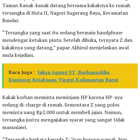
Taman Kanak-kanak datang bersama kakaknya ke rumah
tersangka di Huta II, Nagori Sugarang Bayu, Kecamatan
Bandar.
“Tersangka yang saat itu sedang bermain handphone
mendengar ketukan pintu. Setelah dibuka, ternyata Z dan
kakaknya yang datang,” papar Akhirul menjelaskan awal
mula kejadian.
Baca Juga :
Jaksa Agung ST Burhanuddin
Kunjungi Kejaksaan Tinggi Kalimantan Barat
Kakak korban meminta meminjam HP karena HP-nya
sedang di-charge di rumah. Sementara Z yang polos
meminta uang Rp2.000 untuk membeli jajan. Namun,
tersangka justru mengajukan syarat yang sangat tidak
manusiawi.
“Tersangka berkata kepada Z: ‘Isap burung wawak, biar