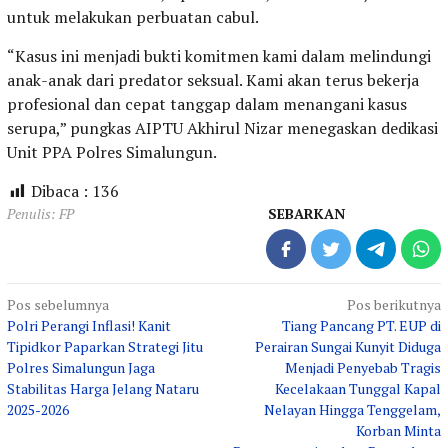
untuk melakukan perbuatan cabul.
“Kasus ini menjadi bukti komitmen kami dalam melindungi
anak-anak dari predator seksual. Kami akan terus bekerja
profesional dan cepat tanggap dalam menangani kasus
serupa,” pungkas AIPTU Akhirul Nizar menegaskan dedikasi
Unit PPA Polres Simalungun.
Dibaca :
136
Penulis: FP
SEBARKAN
Navigasi
Pos sebelumnya
Pos berikutnya
Polri Perangi Inflasi! Kanit
Tiang Pancang PT. EUP di
pos
Tipidkor Paparkan Strategi Jitu
Perairan Sungai Kunyit Diduga
Polres Simalungun Jaga
Menjadi Penyebab Tragis
Stabilitas Harga Jelang Nataru
Kecelakaan Tunggal Kapal
2025-2026
Nelayan Hingga Tenggelam,
Korban Minta