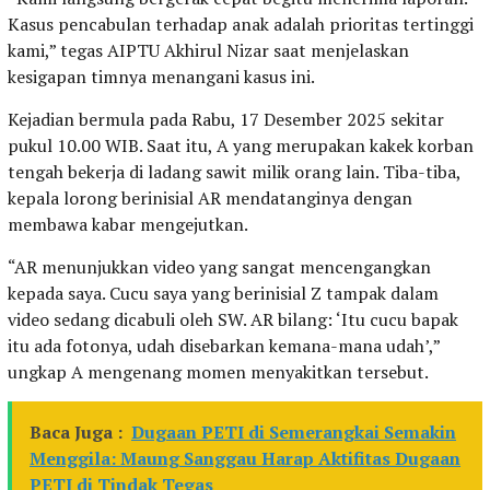
Kasus pencabulan terhadap anak adalah prioritas tertinggi
kami,” tegas AIPTU Akhirul Nizar saat menjelaskan
kesigapan timnya menangani kasus ini.
Kejadian bermula pada Rabu, 17 Desember 2025 sekitar
pukul 10.00 WIB. Saat itu, A yang merupakan kakek korban
tengah bekerja di ladang sawit milik orang lain. Tiba-tiba,
kepala lorong berinisial AR mendatanginya dengan
membawa kabar mengejutkan.
“AR menunjukkan video yang sangat mencengangkan
kepada saya. Cucu saya yang berinisial Z tampak dalam
video sedang dicabuli oleh SW. AR bilang: ‘Itu cucu bapak
itu ada fotonya, udah disebarkan kemana-mana udah’,”
ungkap A mengenang momen menyakitkan tersebut.
Baca Juga :
Dugaan PETI di Semerangkai Semakin
Menggila: Maung Sanggau Harap Aktifitas Dugaan
PETI di Tindak Tegas