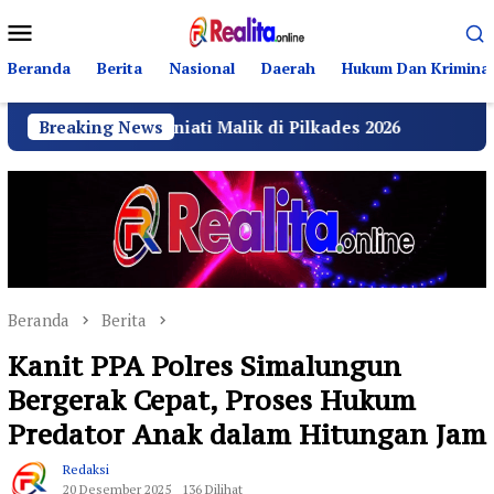
Loncat
Menu
ke
Mobile
konten
Beranda
Berita
Nasional
Daerah
Hukum Dan Kriminal
rniati Malik di Pilkades 2026
Breaking News
GRIB Jaya Labuhanba
Beranda
Berita
Kanit PPA Polres Simalungun
Bergerak Cepat, Proses Hukum
Predator Anak dalam Hitungan Jam
Redaksi
20 Desember 2025
136 Dilihat