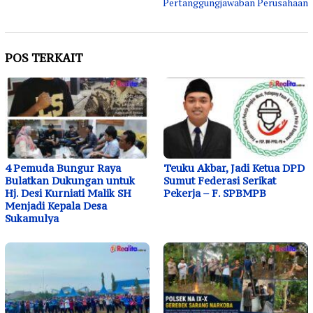
Pertanggungjawaban Perusahaan
POS TERKAIT
4 Pemuda Bungur Raya
Teuku Akbar, Jadi Ketua DPD
Bulatkan Dukungan untuk
Sumut Federasi Serikat
Hj. Desi Kurniati Malik SH
Pekerja – F. SPBMPB
Menjadi Kepala Desa
Sukamulya