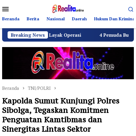
Loncat
Menu
ke
Mobile
konten
Beranda
Berita
Nasional
Daerah
Hukum Dan Kriminal
SPPG Layak Operasi
Breaking News
4 Pemuda Bungur Raya Bulatkan 
Beranda
TNI/POLRI
Kapolda Sumut Kunjungi Polres
Sibolga, Tegaskan Komitmen
Penguatan Kamtibmas dan
Sinergitas Lintas Sektor