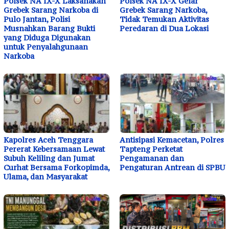
Polsek NA IX-X Laksanakan
Polsek NA IX-X Gelar
Grebek Sarang Narkoba di
Grebek Sarang Narkoba,
Pulo Jantan, Polisi
Tidak Temukan Aktivitas
Musnahkan Barang Bukti
Peredaran di Dua Lokasi
yang Diduga Digunakan
untuk Penyalahgunaan
Narkoba
Kapolres Aceh Tenggara
Antisipasi Kemacetan, Polres
Pererat Kebersamaan Lewat
Tapteng Perketat
Subuh Keliling dan Jumat
Pengamanan dan
Curhat Bersama Forkopimda,
Pengaturan Antrean di SPBU
Ulama, dan Masyarakat