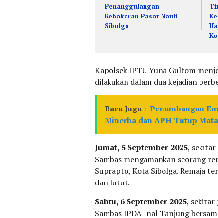
Penanggulangan
Ti
Kebakaran Pasar Nauli
Ke
Sibolga
Ha
Ko
Kapolsek IPTU Yuna Gultom menje
dilakukan dalam dua kejadian berb
Baca Juga :
Penambangan Emas
Minerba dan APH Tutup Mata
Jumat, 5 September 2025
, sekita
Sambas mengamankan seorang remaj
Suprapto, Kota Sibolga. Remaja ter
dan lutut.
Sabtu, 6 September 2025
, sekita
Sambas IPDA Inal Tanjung bersa