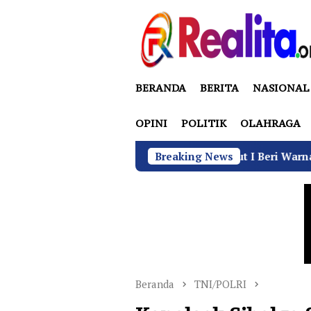
Loncat
ke
konten
BERANDA
BERITA
NASIONAL
OPINI
POLITIK
OLAHRAGA
Komando Angkatan Laut I Beri Warna Baru Ciptakan Lin
Breaking News
Beranda
TNI/POLRI