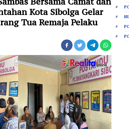
 Sambas Bersama Camat dan
PO
ntahan Kota Sibolga Gelar
HU
rang Tua Remaja Pelaku
P
P