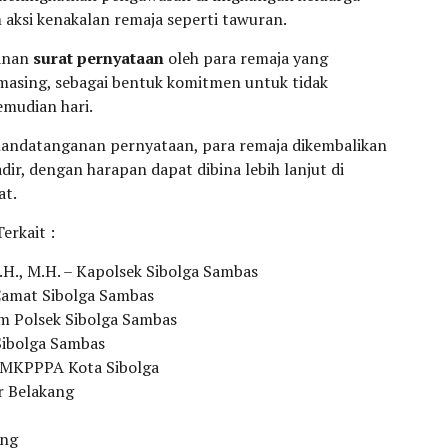
aksi kenakalan remaja seperti tawuran.
ganan
surat pernyataan
oleh para remaja yang
asing, sebagai bentuk komitmen untuk tidak
emudian hari.
andatanganan pernyataan, para remaja dikembalikan
dir, dengan harapan dapat dibina lebih lanjut di
at.
erkait :
H., M.H. – Kapolsek Sibolga Sambas
 Camat Sibolga Sambas
im Polsek Sibolga Sambas
 Sibolga Sambas
 PMKPPPA Kota Sibolga
ar Belakang
ang