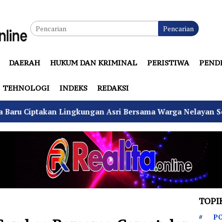
Pencarian
DAERAH
HUKUM DAN KRIMINAL
PERISTIWA
PEND
TEHNOLOGI
INDEKS
REDAKSI
gkungan Asri Bersama Warga Nelayan Sebrang
BGN d
TOPI
PO