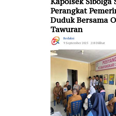
Kapolsek Sibolga
Perangkat Pemeri
Duduk Bersama O
Tawuran
Redaksi
9 September 2025
218 Dilihat