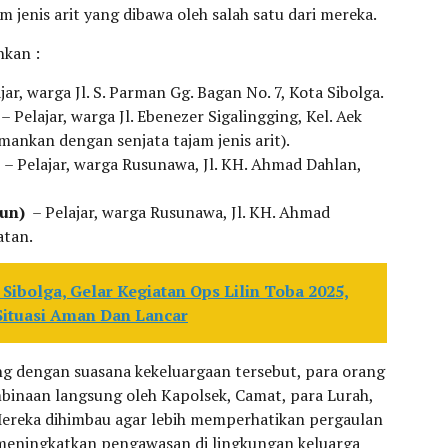
am jenis arit yang dibawa oleh salah satu dari mereka.
nkan :
jar, warga Jl. S. Parman Gg. Bagan No. 7, Kota Sibolga.
– Pelajar, warga Jl. Ebenezer Sigalingging, Kel. Aek
ankan dengan senjata tajam jenis arit).
– Pelajar, warga Rusunawa, Jl. KH. Ahmad Dahlan,
hun)
– Pelajar, warga Rusunawa, Jl. KH. Ahmad
atan.
Sibolga, Gelar Kegiatan Ops Lilin Toba 2025,
 Situasi Aman Dan Lancar
 dengan suasana kekeluargaan tersebut, para orang
inaan langsung oleh Kapolsek, Camat, para Lurah,
ereka dihimbau agar lebih memperhatikan pergaulan
 meningkatkan pengawasan di lingkungan keluarga