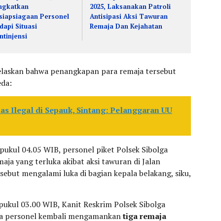
ngkatkan
2025, Laksanakan Patroli
siapsiagaan Personel
Antisipasi Aksi Tawuran
dapi Situasi
Remaja Dan Kejahatan
ntinjensi
laskan bahwa penangkapan para remaja tersebut
eda:
 Ilegal di Sepauk, Sintang: Pelanggaran UU
r pukul 04.05 WIB, personel piket Polsek Sibolga
a yang terluka akibat aksi tawuran di Jalan
sebut mengalami luka di bagian kepala belakang, siku,
r pukul 03.00 WIB, Kanit Reskrim Polsek Sibolga
ma personel kembali mengamankan
tiga remaja