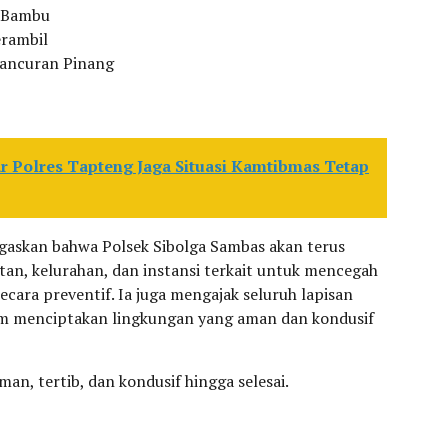
n Bambu
erambil
Pancuran Pinang
ar Polres Tapteng Jaga Situasi Kamtibmas Tetap
askan bahwa Polsek Sibolga Sambas akan terus
an, kelurahan, dan instansi terkait untuk mencegah
cara preventif. Ia juga mengajak seluruh lapisan
am menciptakan lingkungan yang aman dan kondusif
an, tertib, dan kondusif hingga selesai.