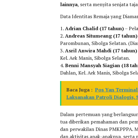
lainnya
, serta menyita senjata taj
Data Identitas Remaja yang Diama
1.
Adrian Chalid (17 tahun)
– Pela
2.
Andreas Situmeang (17 tahun)
Parombunan, Sibolga Selatan. (Diam
3.
Asril Anwira Mahdi (17 tahun)
Kel. Aek Manis, Sibolga Selatan.
4.
Benni Mansyah Siagian (18 ta
Dahlan, Kel. Aek Manis, Sibolga Sel
Baca Juga :
Pos Yan Terminal 
Laksanakan Patroli Dialogis,
Dalam pertemuan yang berlangsung
tua diberikan pemahaman dan pemb
dan perwakilan Dinas PMKPPPA. M
dan aktivitas anak-anaknya, serta