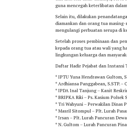
guna mencegah keterlibatan dalam 
Selain itu, dilakukan penandatan
diamankan dan orang tua masing-m
mengulangi perbuatan serupa di k
Setelah proses pembinaan dan pen
kepada orang tua atau wali yang ha
lingkungan keluarga dan masyarak
Daftar Hadir Pejabat dan Instansi T
* IPTU Yuna Hendrawan Gultom, S.
* Ardhiansa Panggabean, S.STP. –
* IPDA Inal Tanjung – Kanit Reskr
* BRIPKA Riki – Ps. Kasium Polsek
* Tri Wahyuni – Perwakilan Dinas
* Masril Sitompul – Plt. Lurah Pas
* Irsan – Plt. Lurah Pancuran Dewa
* N. Gultom – Lurah Pancuran Pin