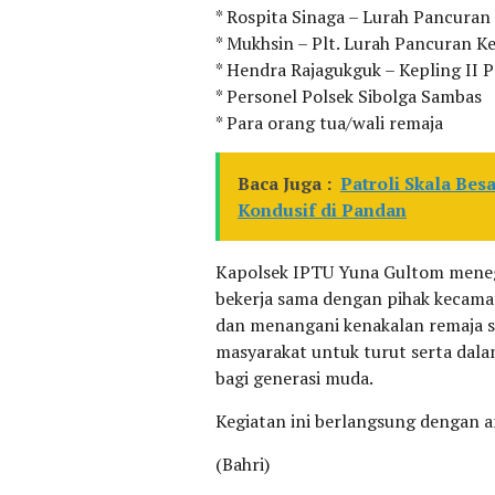
* Rospita Sinaga – Lurah Pancura
* Mukhsin – Plt. Lurah Pancuran K
* Hendra Rajagukguk – Kepling II 
* Personel Polsek Sibolga Sambas
* Para orang tua/wali remaja
Baca Juga :
Patroli Skala Bes
Kondusif di Pandan
Kapolsek IPTU Yuna Gultom meneg
bekerja sama dengan pihak kecamat
dan menangani kenakalan remaja se
masyarakat untuk turut serta dal
bagi generasi muda.
Kegiatan ini berlangsung dengan am
(Bahri)