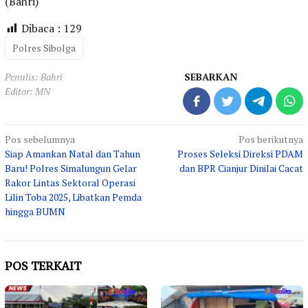
(Bahri)
Dibaca :
129
Polres Sibolga
Penulis: Bahri
SEBARKAN
Editor: MN
Navigasi
Pos sebelumnya
Pos berikutnya
Siap Amankan Natal dan Tahun
Proses Seleksi Direksi PDAM
pos
Baru! Polres Simalungun Gelar
dan BPR Cianjur Dinilai Cacat
Rakor Lintas Sektoral Operasi
Lilin Toba 2025, Libatkan Pemda
hingga BUMN
POS TERKAIT