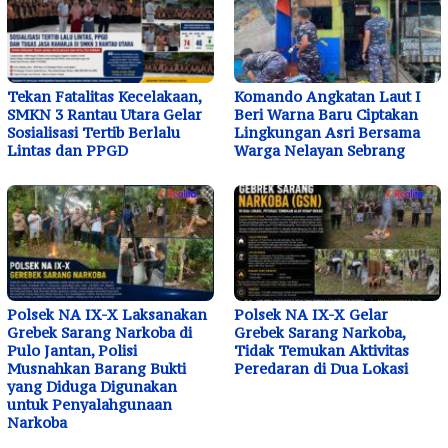
Tekan Fatalitas Kecelakaan,
Komando Angkatan Laut I
SMKN 3 Rantau Utara Gelar
Beri Warna Baru Ciptakan
Sosialisasi Tertib Berlalu
Lingkungan Asri Bersama
Lintas dan PPGD
Warga Nelayan Sebrang
Polsek NA IX-X Laksanakan
Polsek NA IX-X Gelar
Grebek Sarang Narkoba di
Grebek Sarang Narkoba,
Pulo Jantan, Polisi
Tidak Temukan Aktivitas
Musnahkan Barang Bukti
Peredaran di Dua Lokasi
yang Diduga Digunakan
untuk Penyalahgunaan
Narkoba