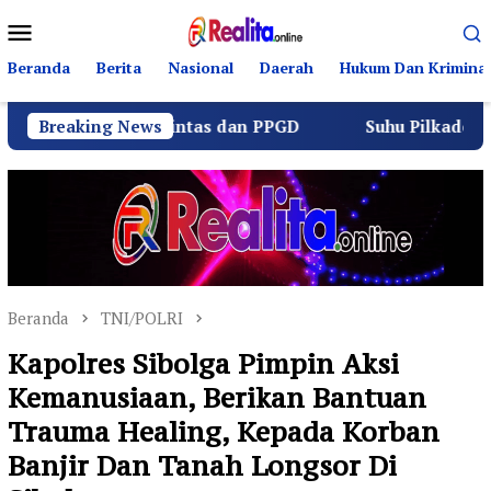
Loncat
Menu
ke
Mobile
konten
Beranda
Berita
Nasional
Daerah
Hukum Dan Kriminal
rlalu Lintas dan PPGD
Breaking News
Suhu Pilkades Sukamulya Mem
Beranda
TNI/POLRI
Kapolres Sibolga Pimpin Aksi
Kemanusiaan, Berikan Bantuan
Trauma Healing, Kepada Korban
Banjir Dan Tanah Longsor Di