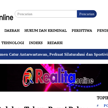
Pencarian
DAERAH
HUKUM DAN KRIMINAL
PERISTIWA
PEND
TEHNOLOGI
INDEKS
REDAKSI
tawan, Perkuat Silaturahmi dan Sportivitas
Tekan F
TOPI
PO