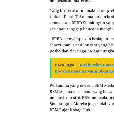
menjelaskan materinya.
Yang bikin rakor ini makin kompre
terkait. Pihak Tol memaparkan kesi
kemacetan. BPBD Simalungun yang
kesiapan tanggap bencana mengin
“BPBD menyampaikan kesiapan me
seperti banjir dan longsor yang b
posko dan tim siaga 24 jam,” ungk
Baca Juga :
"Melly Mike Bawa 
Bocah Kuansing yang Bikin Lag
Pertamina yang diwakili SBM Meda
BBM selama masa libur yang biasa
memastikan stok BBM mencukupi da
Simalungun. Mereka juga sudah koo
BBM,” ujar Kabag Ops.