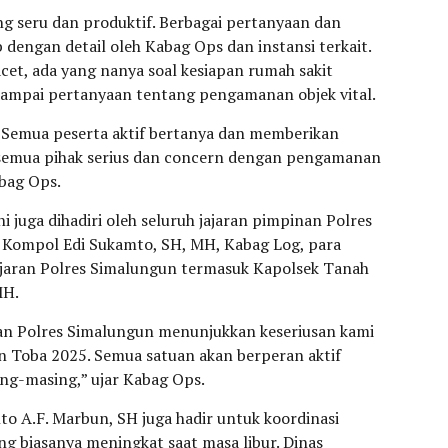
ng seru dan produktif. Berbagai pertanyaan dan
 dengan detail oleh Kabag Ops dan instansi terkait.
cet, ada yang nanya soal kesiapan rumah sakit
sampai pertanyaan tentang pengamanan objek vital.
f. Semua peserta aktif bertanya dan memberikan
semua pihak serius dan concern dengan pengamanan
bag Ops.
ni juga dihadiri oleh seluruh jajaran pimpinan Polres
 Kompol Edi Sukamto, SH, MH, Kabag Log, para
jajaran Polres Simalungun termasuk Kapolsek Tanah
MH.
nan Polres Simalungun menunjukkan keseriusan kami
n Toba 2025. Semua satuan akan berperan aktif
ing-masing,” ujar Kabag Ops.
o A.F. Marbun, SH juga hadir untuk koordinasi
g biasanya meningkat saat masa libur. Dinas