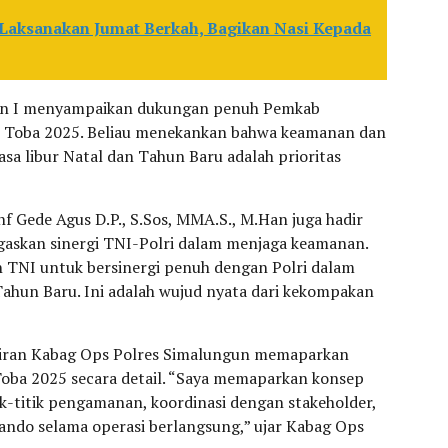
 Laksanakan Jumat Berkah, Bagikan Nasi Kepada
ten I menyampaikan dukungan penuh Pemkab
n Toba 2025. Beliau menekankan bahwa keamanan dan
a libur Natal dan Tahun Baru adalah prioritas
 Gede Agus D.P., S.Sos, MMA.S., M.Han juga hadir
skan sinergi TNI-Polri dalam menjaga keamanan.
NI untuk bersinergi penuh dengan Polri dalam
un Baru. Ini adalah wujud nyata dari kekompakan
iliran Kabag Ops Polres Simalungun memaparkan
 Toba 2025 secara detail. “Saya memaparkan konsep
ik-titik pengamanan, koordinasi dengan stakeholder,
ando selama operasi berlangsung,” ujar Kabag Ops