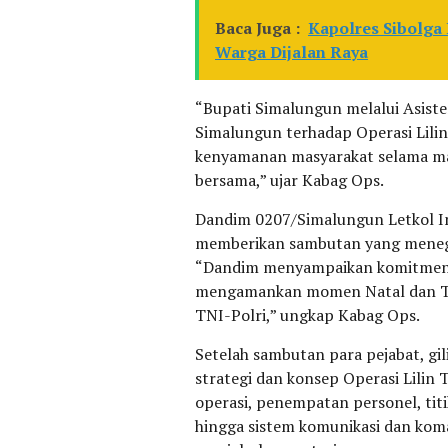
Baca Juga :
Kapolres Sibolga
Warga Dijalan Raya
“Bupati Simalungun melalui Asis
Simalungun terhadap Operasi Lili
kenyamanan masyarakat selama mas
bersama,” ujar Kabag Ops.
Dandim 0207/Simalungun Letkol Inf
memberikan sambutan yang menega
“Dandim menyampaikan komitmen T
mengamankan momen Natal dan Tah
TNI-Polri,” ungkap Kabag Ops.
Setelah sambutan para pejabat, g
strategi dan konsep Operasi Lilin
operasi, penempatan personel, tit
hingga sistem komunikasi dan kom