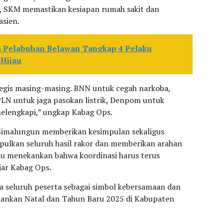
S., SKM memastikan kesiapan rumah sakit dan
sien.
 Pelabuhan Belawan Tangkap 4 Pelaku
 Hijau
tegis masing-masing. BNN untuk cegah narkoba,
PLN untuk jaga pasokan listrik, Denpom untuk
melengkapi,” ungkap Kabag Ops.
s Simalungun memberikan kesimpulan sekaligus
ulkan seluruh hasil rakor dan memberikan arahan
iau menekankan bahwa koordinasi harus terus
ujar Kabag Ops.
a seluruh peserta sebagai simbol kebersamaan dan
nkan Natal dan Tahun Baru 2025 di Kabupaten