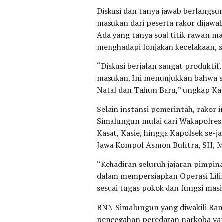
Diskusi dan tanya jawab berlangsu
masukan dari peserta rakor dijawab
Ada yang tanya soal titik rawan ma
menghadapi lonjakan kecelakaan, 
“Diskusi berjalan sangat produkti
masukan. Ini menunjukkan bahwa 
Natal dan Tahun Baru,” ungkap Ka
Selain instansi pemerintah, rakor i
Simalungun mulai dari Wakapolres
Kasat, Kasie, hingga Kapolsek se-
Jawa Kompol Asmon Bufitra, SH, 
“Kehadiran seluruh jajaran pimpi
dalam mempersiapkan Operasi Lili
sesuai tugas pokok dan fungsi mas
BNN Simalungun yang diwakili Rant
pencegahan peredaran narkoba yan