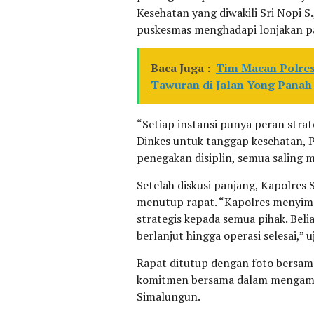
Kesehatan yang diwakili Sri Nopi 
puskesmas menghadapi lonjakan pa
Baca Juga :
Tim Macan Polres
Tawuran di Jalan Yong Panah
“Setiap instansi punya peran stra
Dinkes untuk tanggap kesehatan, 
penegakan disiplin, semua saling 
Setelah diskusi panjang, Kapolre
menutup rapat. “Kapolres menyimp
strategis kepada semua pihak. Bel
berlanjut hingga operasi selesai,” 
Rapat ditutup dengan foto bersam
komitmen bersama dalam mengama
Simalungun.