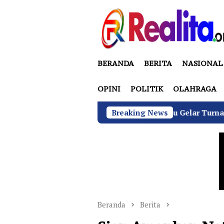
Loncat
ke
konten
BERANDA
BERITA
NASIONAL
OPINI
POLITIK
OLAHRAGA
GRIB Jaya Labuhanbatu Gelar Turnamen Catur Antarwar
Breaking News
Beranda
Berita