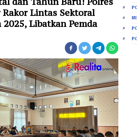
al dan Tahun Baru! Polres
PO
Rakor Lintas Sektoral
HU
a 2025, Libatkan Pemda
P
P