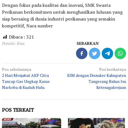
Dengan fokus pada kualitas dan inovasi, SMK Swasta
Perikanan berkomitmen untuk menghasilkan lulusan yang
siap bersaing di dunia industri perikanan yang semakin
kompetitif, Nara sumber
Dibaca :
321
Penulis: Ema
SEBARKAN
Navigasi
Pos sebelumnya
Pos berikutnya
2 Hari Menjabat AKP Citra
KIM dengan Disnaker Kabupaten
pos
Tancap Gas Ungkap Kasus
Tangerang Bahas Isu
Narkoba di Kualuh Hulu.
Ketenagakerjaan
POS TERKAIT