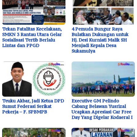
Tekan Fatalitas Kecelakaan,
4 Pemuda Bungur Raya
SMKN 3 Rantau Utara Gelar
Bulatkan Dukungan untuk
Sosialisasi Tertib Berlalu
Hj. Desi Kurniati Malik SH
Lintas dan PPGD
Menjadi Kepala Desa
Sukamulya
Teuku Akbar, Jadi Ketua DPD
Executive GM Pelindo
Sumut Federasi Serikat
Cabang Belawan Yusrizal
Pekerja – F. SPBMPB
Ucapkan Apresiasi Car Free
Day Yang Digelar Kodaeral I