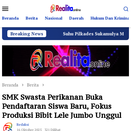
Loncat
Menu
ke
Mobile
konten
Beranda
Berita
Nasional
Daerah
Hukum Dan Kriminal
PGD
Breaking News
Suhu Pilkades Sukamulya Memanas, 2000 Warga R
Beranda
Berita
SMK Swasta Perikanan Buka
Pendaftaran Siswa Baru, Fokus
Produksi Bibit Lele Jumbo Unggul
Redaksi
16 Oktober 2025
321 Dilihat