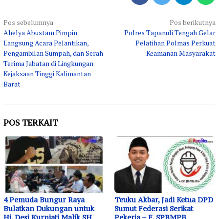
Navigasi
Pos sebelumnya
Pos berikutnya
Ahelya Abustam Pimpin
Polres Tapanuli Tengah Gelar
pos
Langsung Acara Pelantikan,
Pelatihan Polmas Perkuat
Pengambilan Sumpah, dan Serah
Keamanan Masyarakat
Terima Jabatan di Lingkungan
Kejaksaan Tinggi Kalimantan
Barat
POS TERKAIT
4 Pemuda Bungur Raya
Teuku Akbar, Jadi Ketua DPD
Bulatkan Dukungan untuk
Sumut Federasi Serikat
Hj. Desi Kurniati Malik SH
Pekerja – F. SPBMPB