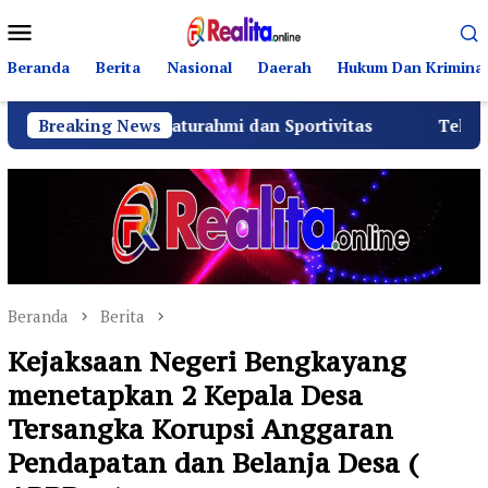
Loncat
Menu
ke
Mobile
konten
Beranda
Berita
Nasional
Daerah
Hukum Dan Kriminal
at Silaturahmi dan Sportivitas
Breaking News
Tekan Fatalitas Kece
Beranda
Berita
Kejaksaan Negeri Bengkayang
menetapkan 2 Kepala Desa
Tersangka Korupsi Anggaran
Pendapatan dan Belanja Desa (