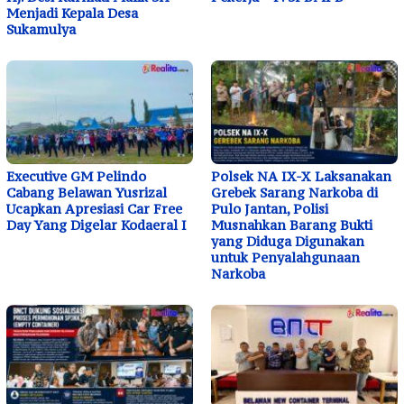
Menjadi Kepala Desa
Sukamulya
Executive GM Pelindo
Polsek NA IX-X Laksanakan
Cabang Belawan Yusrizal
Grebek Sarang Narkoba di
Ucapkan Apresiasi Car Free
Pulo Jantan, Polisi
Day Yang Digelar Kodaeral I
Musnahkan Barang Bukti
yang Diduga Digunakan
untuk Penyalahgunaan
Narkoba