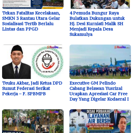
Tekan Fatalitas Kecelakaan,
4 Pemuda Bungur Raya
SMKN 3 Rantau Utara Gelar
Bulatkan Dukungan untuk
Sosialisasi Tertib Berlalu
Hj. Desi Kurniati Malik SH
Lintas dan PPGD
Menjadi Kepala Desa
Sukamulya
Teuku Akbar, Jadi Ketua DPD
Executive GM Pelindo
Sumut Federasi Serikat
Cabang Belawan Yusrizal
Pekerja – F. SPBMPB
Ucapkan Apresiasi Car Free
Day Yang Digelar Kodaeral I