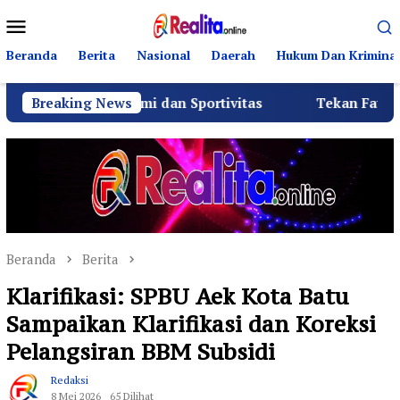
Loncat
Menu
ke
Mobile
konten
Beranda
Berita
Nasional
Daerah
Hukum Dan Kriminal
laturahmi dan Sportivitas
Breaking News
Tekan Fatalitas Kecelakaa
Beranda
Berita
Klarifikasi: SPBU Aek Kota Batu
Sampaikan Klarifikasi dan Koreksi
Pelangsiran BBM Subsidi
Redaksi
8 Mei 2026
65 Dilihat