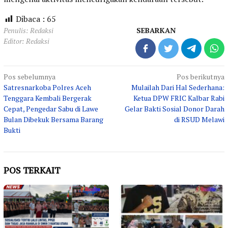
Dibaca :
65
Penulis: Redaksi
SEBARKAN
Editor: Redaksi
Navigasi
Pos sebelumnya
Pos berikutnya
Satresnarkoba Polres Aceh
Mulailah Dari Hal Sederhana:
pos
Tenggara Kembali Bergerak
Ketua DPW FRIC Kalbar Rabi
Cepat, Pengedar Sabu di Lawe
Gelar Bakti Sosial Donor Darah
Bulan Dibekuk Bersama Barang
di RSUD Melawi
Bukti
POS TERKAIT