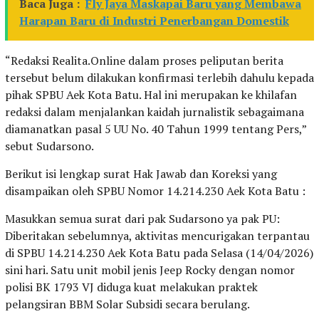
Baca Juga :
Fly Jaya Maskapai Baru yang Membawa
Harapan Baru di Industri Penerbangan Domestik
“Redaksi Realita.Online dalam proses peliputan berita
tersebut belum dilakukan konfirmasi terlebih dahulu kepada
pihak SPBU Aek Kota Batu. Hal ini merupakan ke khilafan
redaksi dalam menjalankan kaidah jurnalistik sebagaimana
diamanatkan pasal 5 UU No. 40 Tahun 1999 tentang Pers,”
sebut Sudarsono.
Berikut isi lengkap surat Hak Jawab dan Koreksi yang
disampaikan oleh SPBU Nomor 14.214.230 Aek Kota Batu :
Masukkan semua surat dari pak Sudarsono ya pak PU:
Diberitakan sebelumnya, aktivitas mencurigakan terpantau
di SPBU 14.214.230 Aek Kota Batu pada Selasa (14/04/2026)
sini hari. Satu unit mobil jenis Jeep Rocky dengan nomor
polisi BK 1793 VJ diduga kuat melakukan praktek
pelangsiran BBM Solar Subsidi secara berulang.