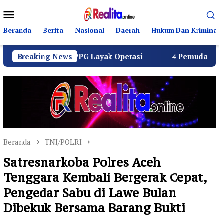
Loncat
Menu
ke
Mobile
konten
Beranda
Berita
Nasional
Daerah
Hukum Dan Kriminal
eluruh SPPG Layak Operasi
Breaking News
4 Pemuda Bungur Raya Bu
Beranda
TNI/POLRI
Satresnarkoba Polres Aceh
Tenggara Kembali Bergerak Cepat,
Pengedar Sabu di Lawe Bulan
Dibekuk Bersama Barang Bukti