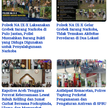
Polsek NA IX-X Laksanakan
Polsek NA IX-X Gelar
Grebek Sarang Narkoba di
Grebek Sarang Narkoba,
Pulo Jantan, Polisi
Tidak Temukan Aktivitas
Musnahkan Barang Bukti
Peredaran di Dua Lokasi
yang Diduga Digunakan
untuk Penyalahgunaan
Narkoba
Kapolres Aceh Tenggara
Antisipasi Kemacetan, Polres
Pererat Kebersamaan Lewat
Tapteng Perketat
Subuh Keliling dan Jumat
Pengamanan dan
Curhat Bersama Forkopimda,
Pengaturan Antrean di SPBU
Ulama, dan Masyarakat