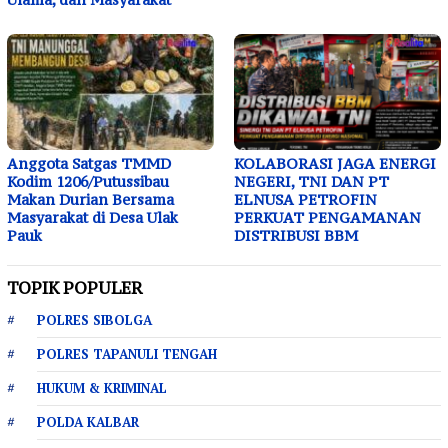
Anggota Satgas TMMD
KOLABORASI JAGA ENERGI
Kodim 1206/Putussibau
NEGERI, TNI DAN PT
Makan Durian Bersama
ELNUSA PETROFIN
Masyarakat di Desa Ulak
PERKUAT PENGAMANAN
Pauk
DISTRIBUSI BBM
TOPIK POPULER
POLRES SIBOLGA
POLRES TAPANULI TENGAH
HUKUM & KRIMINAL
POLDA KALBAR