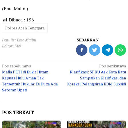
(Ema Malini)
Dibaca :
196
Polres Aceh Tenggara
Penulis: Ema Malini
SEBARKAN
Editor: MN
Navigasi
Pos sebelumnya
Pos berikutnya
Mafia PETI di Bukit Hitam,
Klarifikasi: SPBU Aek Kota Batu
pos
Kapuas Hulu Aman Tak
Sampaikan Klarifikasi dan
Tersentuh Hukum: Di Duga Ada
Koreksi Pelangsiran BBM Subsidi
Setoran Upeti
POS TERKAIT