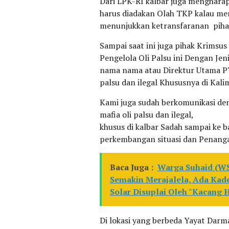
Dari LPK-RI kalbar juga mengharapk
harus diadakan Olah TKP kalau mem
menunjukkan ketransfaranan pihak
Sampai saat ini juga pihak Krims
Pengelola Oli Palsu ini Dengan Je
nama nama atau Direktur Utama PT.
palsu dan ilegal Khususnya di Kal
Kami juga sudah berkomunikasi den
mafia oli palsu dan ilegal,
khusus di kalbar Sadah sampai ke 
perkembangan situasi dan Penang
Baca Juga :
Warga Suhaid (W
Semakin Merajalela, Ada Ka
Solar Disuplai Oleh "Kacang H
Di lokasi yang berbeda Yayat Da