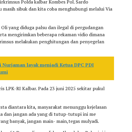
rkrimsus Polda kalbar Kombes Pol. Sardo
u masih sibuk dan kita coba menghubungi melalui Via
li yang diduga palsu dan ilegal di pergudangan
erta mengirimkan beberapa rekaman vidio dimana
k krimsus melakukan penghitungan dan penyegelan
i Nurjaman layak menjadi Ketua DPC PDI
bumi
is LPK-RI Kalbar. Pada 23 juni 2025 sekitar pukul
ta diantara kita, masyarakat menunggu kejelasan
a dan jangan ada yang di tutup-tutupi ini me
ng banyak, jangan main- main,tegas mulyadi.