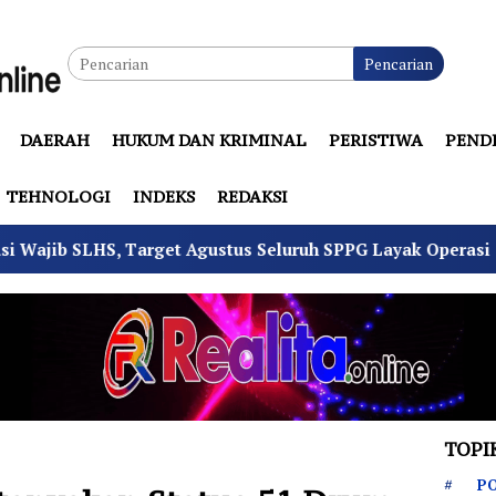
Pencarian
DAERAH
HUKUM DAN KRIMINAL
PERISTIWA
PEND
TEHNOLOGI
INDEKS
REDAKSI
et Agustus Seluruh SPPG Layak Operasi
4 Pemuda Bun
TOPI
PO