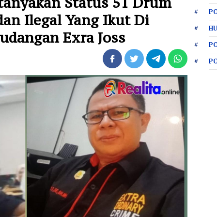
rtanyakan Status 51 Drum
PO
an Ilegal Yang Ikut Di
HU
rgudangan Exra Joss
P
P