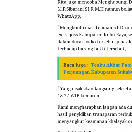
Kita juga mencoba Menghubungi Di
M.P.Sibarani SI.K M.H namun belia
WhatsApp,
“Mengkonfirmasi temuan 51 Drum O
extra joss Kabupaten Kubu Raya,s
dalam durasi vidio tersebut piha
terhadap barang bukti tersebut,
Baca Juga :
Teuku Akbar Paoj
Perjuangan Kabupaten Suka
“Yang disaksikan langsung sekretar
18.27 WIB kemaren
Kami mengharapkan jangan ada dus
hasil penyidikan transparan terbuk
menyangkut keamanan khalayak ora