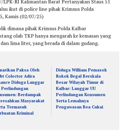
//LPK-RI Kalimantan Barat Pertanyakan Staus 51
lsu ikut di police line pihak Krimsus Polda
5, Kamis (02/07/25)
blik dimana pihak Krimsus Polda Kalbar
ntang olah TKP hanya mengarah ke kemasan yang
 dan lima liter, yang berada di dalam gudang.
narikan Paksa Oleh
Diduga William Pemasok
bt Colector Adira
Rokok Ilegal Berskala
nance Diduga Langgar
Besar Wilayah Timur di
 Perlindungan
Kalbar: Langgar UU
nsumen: Berdampak
Perlindungan Konsumen
resahkan Masyarakat
Serta Lemahnya
rta Termasuk
Pengawasan Bea Cukai
rbuatan Kriminal