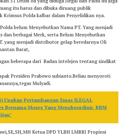
an 51 Drum oli yang diduga Ilegal dan Palsu ini juga
ang itu harus dan dibuka diruang publik
 Krimsus Polda kalbar dalam Penyelidikan nya.
us Polda belum Menyebutkan Nama PT. Yang menjadi
nis dan berbagai Merk, serta Belum Menyebutkan
 yang menjadi distributor gelap beredarnya Oli
imantan Barat,
gan beberapa dari Badan intelejen tentang sindikat
bapak Presiden Prabowo subianto.Beliau menyoroti
anannya,tegas Mulyadi.
S) Ungkap Pertambangan Emas ILEGAL
des Bernama Moses Yang Mengkoordinir, BBM
ijau"
rmawi,SE,SH,MH Ketua DPD YLBH LMRRI Propinsi