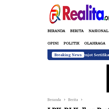
Loncat
ke
konten
BERANDA
BERITA
NASIONAL
OPINI
POLITIK
OLAHRAGA
N di Bawah Sudaryono Genjot Sertifikasi Wajib SLHS, Targ
Breaking News
Beranda
Berita