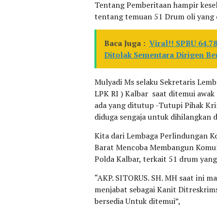
Tentang Pemberitaan hampir kese
tentang temuan 51 Drum oli yang di
Baca Juga :
Viral!! SPBU 64.
Ditolak Sementara Dirigen Be
Mulyadi Ms selaku Sekretaris Lem
LPK RI ) Kalbar saat ditemui awak
ada yang ditutup -Tutupi Pihak Kr
diduga sengaja untuk dihilangkan d
Kita dari Lembaga Perlindungan K
Barat Mencoba Membangun Komuni
Polda Kalbar, terkait 51 drum yang 
“AKP. SITORUS. SH. MH saat ini ma
menjabat sebagai Kanit Ditreskrim
bersedia Untuk ditemui”,