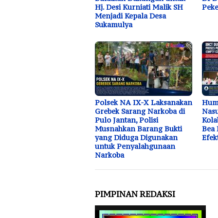
Hj. Desi Kurniati Malik SH
Peke
Menjadi Kepala Desa
Sukamulya
Polsek NA IX-X Laksanakan
Huma
Grebek Sarang Narkoba di
Nasu
Pulo Jantan, Polisi
Kola
Musnahkan Barang Bukti
Bea 
yang Diduga Digunakan
Efek
untuk Penyalahgunaan
Narkoba
PIMPINAN REDAKSI