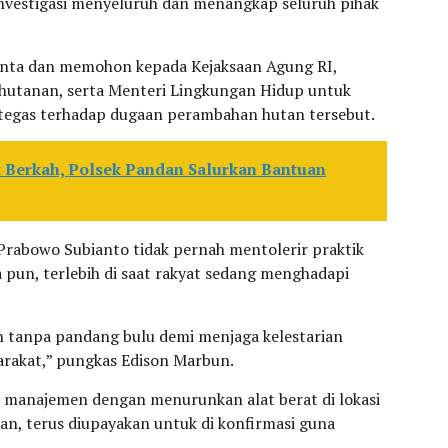
nvestigasi menyeluruh dan menangkap seluruh pihak
inta dan memohon kepada Kejaksaan Agung RI,
ehutanan, serta Menteri Lingkungan Hidup untuk
tegas terhadap dugaan perambahan hutan tersebut.
t Berkah, Polsek Pandan Salurkan Bantuan
Prabowo Subianto tidak pernah mentolerir praktik
pun, terlebih di saat rakyat sedang menghadapi
 tanpa pandang bulu demi menjaga kelestarian
rakat,” pungkas Edison Marbun.
ak manajemen dengan menurunkan alat berat di lokasi
an, terus diupayakan untuk di konfirmasi guna