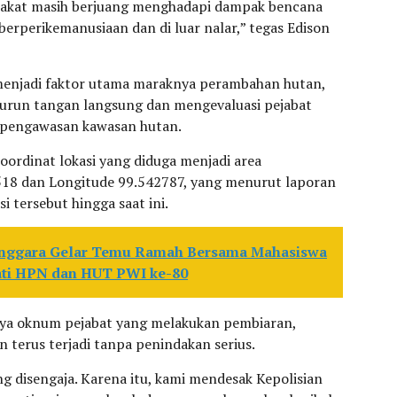
rakat masih berjuang menghadapi dampak bencana
berperikemanusiaan dan di luar nalar,” tegas Edison
menjadi faktor utama maraknya perambahan hutan,
turun tangan langsung dan mengevaluasi pejabat
 pengawasan kawasan hutan.
oordinat lokasi yang diduga menjadi area
518 dan Longitude 99.542787, yang menurut laporan
si tersebut hingga saat ini.
enggara Gelar Temu Ramah Bersama Mahasiswa
ati HPN dan HUT PWI ke-80
nya oknum pejabat yang melakukan pembiaran,
 terus terjadi tanpa penindakan serius.
 disengaja. Karena itu, kami mendesak Kepolisian