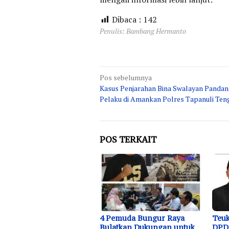
Dibaca :
142
Penulis: Bambang Hermanto
Navigasi
Pos sebelumnya
Kasus Penjarahan Bina Swalayan Pandan,
pos
Pelaku di Amankan Polres Tapanuli Ten
POS TERKAIT
4 Pemuda Bungur Raya
Teuk
Bulatkan Dukungan untuk
DPD 