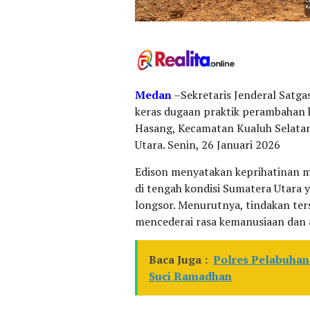
Medan
–Sekretaris Jenderal Satga
keras dugaan praktik perambahan h
Hasang, Kecamatan Kualuh Selatan
Utara. Senin, 26 Januari 2026
Edison menyatakan keprihatinan m
di tengah kondisi Sumatera Utara y
longsor. Menurutnya, tindakan ter
mencederai rasa kemanusiaan dan a
Baca Juga :
Polres Pelabuhan
Suci Ramadhan