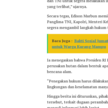
dan TNI untuk segera melakukan i
yang terlibat,” ujarnya.
Secara tegas, Edison Marbun mem
Panglima TNI, Kapolri, Menteri K
segera mengambil langkah hukum 
Baca Juga :
Bakti Sosial Juma
untuk Warga Kurang Mampu
Ia menegaskan bahwa Presiden RI 
perusakan hutan dalam bentuk apa 
bencana alam.
“Penegakan hukum harus dilakukan
lingkungan dan keselamatan masya
Hingga berita ini diturunkan, pih
tersebut, terkait dugaan perambah
mengali informasi lebih lanjut.