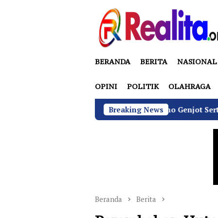
Loncat
ke
konten
BERANDA
BERITA
NASIONAL
OPINI
POLITIK
OLAHRAGA
BGN di Bawah Sudaryono Genjot Sertifikasi Wajib SLHS
Breaking News
Beranda
Berita