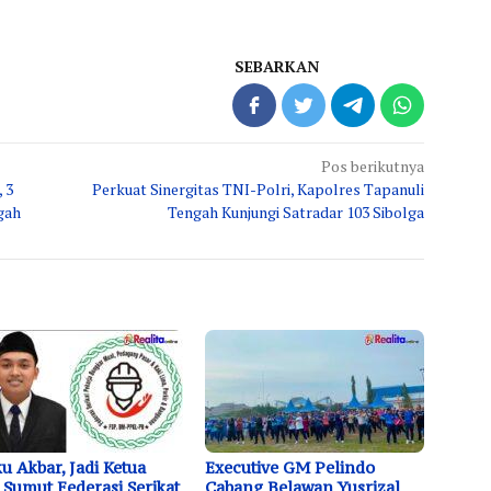
SEBARKAN
Pos berikutnya
 3
Perkuat Sinergitas TNI-Polri, Kapolres Tapanuli
gah
Tengah Kunjungi Satradar 103 Sibolga
u Akbar, Jadi Ketua
Executive GM Pelindo
Sumut Federasi Serikat
Cabang Belawan Yusrizal