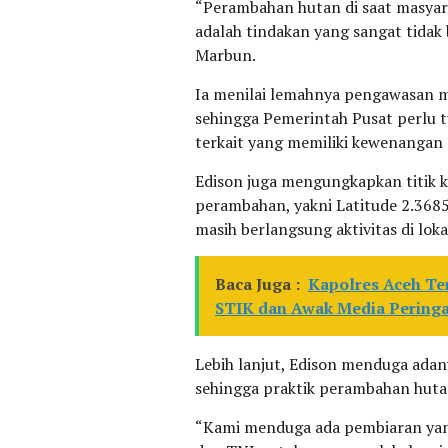
“Perambahan hutan di saat masya
adalah tindakan yang sangat tidak 
Marbun.
Ia menilai lemahnya pengawasan 
sehingga Pemerintah Pusat perlu 
terkait yang memiliki kewenangan
Edison juga mengungkapkan titik k
perambahan, yakni Latitude 2.368
masih berlangsung aktivitas di loka
Baca Juga :
Kapolres Aceh T
STIK dan Awak Media Pering
Lebih lanjut, Edison menduga ada
sehingga praktik perambahan hutan
“Kami menduga ada pembiaran yang