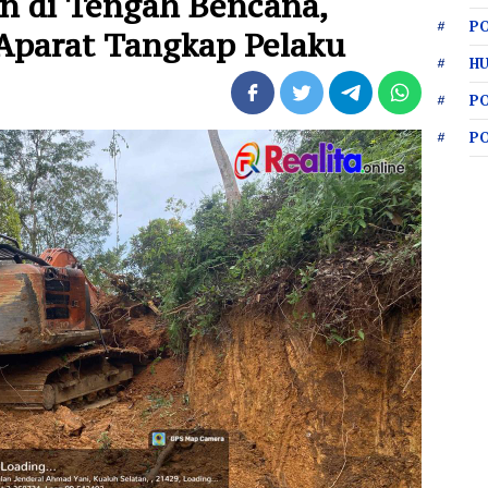
 di Tengah Bencana,
PO
 Aparat Tangkap Pelaku
HU
P
P