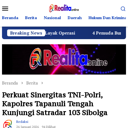
Loncat
Menu
ke
Mobile
konten
Beranda
Berita
Nasional
Daerah
Hukum Dan Kriminal
uh SPPG Layak Operasi
Breaking News
4 Pemuda Bungur Raya Bulatka
Beranda
Berita
Perkuat Sinergitas TNI-Polri,
Kapolres Tapanuli Tengah
Kunjungi Satradar 103 Sibolga
Redaksi
26 Januari 2026
94 Dilihat