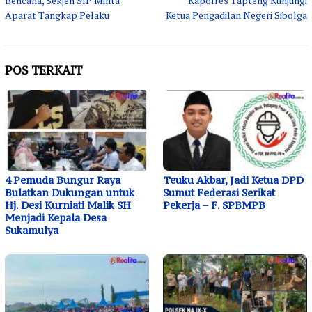
Bencana, Sekjen SIP Minta
Kapolres Tapteng Kunjungi
Aparat Tangkap Pelaku
Ketua Pengadilan Negeri Sibolga
POS TERKAIT
4 Pemuda Bungur Raya
Teuku Akbar, Jadi Ketua DPD
Bulatkan Dukungan untuk
Sumut Federasi Serikat
Hj. Desi Kurniati Malik SH
Pekerja – F. SPBMPB
Menjadi Kepala Desa
Sukamulya