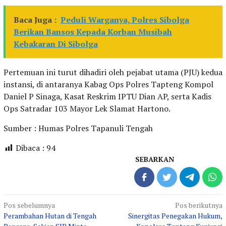
Baca Juga :
Peduli Warganya, Polres Sibolga
Berikan Bansos Kepada Korban Musibah
Kebakaran Di Sibolga
Pertemuan ini turut dihadiri oleh pejabat utama (PJU) kedua
instansi, di antaranya Kabag Ops Polres Tapteng Kompol
Daniel P Sinaga, Kasat Reskrim IPTU Dian AP, serta Kadis
Ops Satradar 103 Mayor Lek Slamat Hartono.
Sumber : Humas Polres Tapanuli Tengah
Dibaca :
94
SEBARKAN
Navigasi
Pos sebelumnya
Pos berikutnya
Perambahan Hutan di Tengah
Sinergitas Penegakan Hukum,
pos