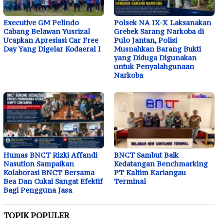
Executive GM Pelindo
Polsek NA IX-X Laksanakan
Cabang Belawan Yusrizal
Grebek Sarang Narkoba di
Ucapkan Apresiasi Car Free
Pulo Jantan, Polisi
Day Yang Digelar Kodaeral I
Musnahkan Barang Bukti
yang Diduga Digunakan
untuk Penyalahgunaan
Narkoba
Humas BNCT Rizki Affandi
BNCT Sambut Baik
Nasution Sampaikan
Kedatangan Benchmarking
Kolaborasi BNCT Bersama
PT Kaltim Kariangau
Bea Dan Cukai Sangat Efektif
Terminal
Bagi Pengguna Jasa
TOPIK POPULER