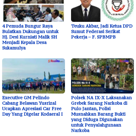
4 Pemuda Bungur Raya
Teuku Akbar, Jadi Ketua DPD
Bulatkan Dukungan untuk
Sumut Federasi Serikat
Hj. Desi Kurniati Malik SH
Pekerja – F. SPBMPB
Menjadi Kepala Desa
Sukamulya
Executive GM Pelindo
Polsek NA IX-X Laksanakan
Cabang Belawan Yusrizal
Grebek Sarang Narkoba di
Ucapkan Apresiasi Car Free
Pulo Jantan, Polisi
Day Yang Digelar Kodaeral I
Musnahkan Barang Bukti
yang Diduga Digunakan
untuk Penyalahgunaan
Narkoba