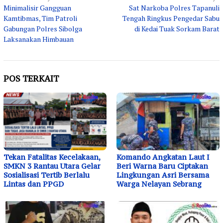
Minimalisir Gangguan
Sat Narkoba Polres Tapanuli
pos
Kamtibmas, Tim Patroli
Tengah Ringkus Pengedar Sabu
Gabungan Polres Sibolga
di Kedai Tuak Sorkam Barat
Laksanakan Himbauan
POS TERKAIT
Tekan Fatalitas Kecelakaan,
Komando Angkatan Laut I
SMKN 3 Rantau Utara Gelar
Beri Warna Baru Ciptakan
Sosialisasi Tertib Berlalu
Lingkungan Asri Bersama
Lintas dan PPGD
Warga Nelayan Sebrang