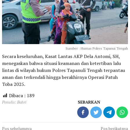
Sumber : Humas Polres Tapanui Tengah
Secara keseluruhan, Kasat Lantas AKP Dela Antomi, SH,
menegaskan bahwa situasi keamanan dan ketertiban lalu
lintas di wilayah hukum Polres Tapanuli Tengah terpantau
aman dan terkendali hingga berakhirnya Operasi Patuh
Toba 2025.
Dibaca :
189
Penulis: Bahri
SEBARKAN
Navigasi
Pos sebelumnya
Pos berikutnya