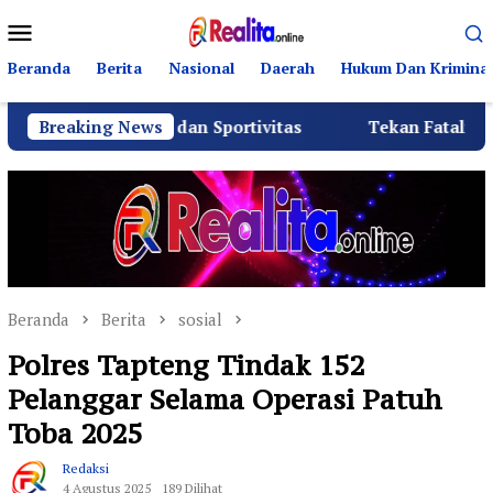
Loncat
Menu
ke
Mobile
konten
Beranda
Berita
Nasional
Daerah
Hukum Dan Kriminal
hmi dan Sportivitas
Breaking News
Tekan Fatalitas Kecelakaan, SMK
Beranda
Berita
sosial
Polres Tapteng Tindak 152
Pelanggar Selama Operasi Patuh
Toba 2025
Redaksi
4 Agustus 2025
189 Dilihat