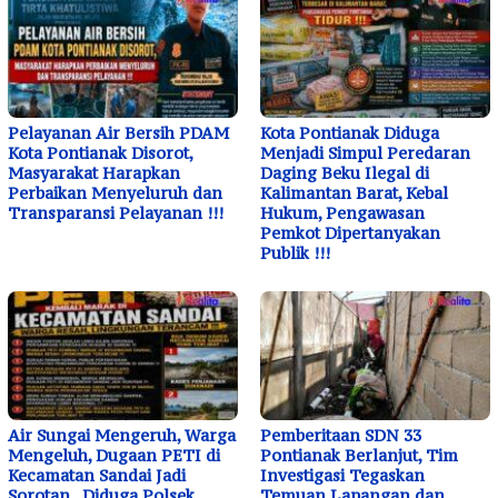
Pelayanan Air Bersih PDAM
Kota Pontianak Diduga
Kota Pontianak Disorot,
Menjadi Simpul Peredaran
Masyarakat Harapkan
Daging Beku Ilegal di
Perbaikan Menyeluruh dan
Kalimantan Barat, Kebal
Transparansi Pelayanan !!!
Hukum, Pengawasan
Pemkot Dipertanyakan
Publik !!!
Air Sungai Mengeruh, Warga
Pemberitaan SDN 33
Mengeluh, Dugaan PETI di
Pontianak Berlanjut, Tim
Kecamatan Sandai Jadi
Investigasi Tegaskan
Sorotan, Diduga Polsek
Temuan Lapangan dan