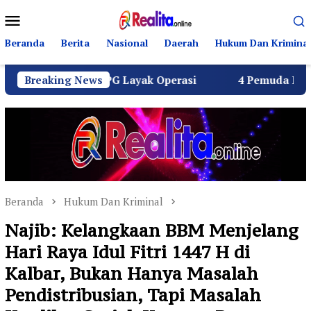
Loncat
Menu
ke
Mobile
konten
Beranda
Berita
Nasional
Daerah
Hukum Dan Kriminal
uruh SPPG Layak Operasi
Breaking News
4 Pemuda Bungur Raya Bula
Beranda
Hukum Dan Kriminal
Najib: Kelangkaan BBM Menjelang
Hari Raya Idul Fitri 1447 H di
Kalbar, Bukan Hanya Masalah
Pendistribusian, Tapi Masalah