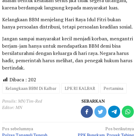
adalah bentuk kelalaian serius jika tidak segera ditangani,
karena berdampak langsung kepada masyarakat luas.
Kelangkaan BBM menjelang Hari Raya Idul Fitri bukan
hanya persoalan distribusi, tetapi persoalan keadilan sosial.
Jangan sampai masyarakat kecil menjadi korban, mengantri
berjam-jam hanya untuk mendapatkan BBM demi bisa
bersilaturahmi dengan keluarga di hari raya. Negara harus
hadir, pemerintah harus melihat, dan penegak hukum harus
bertindak.
Dibaca :
202
Kelangkaan BBM Di Kalbar
LPK RI KALBAR
Pertamina
Penulis: MN/Tim-Red
SEBARKAN
Editor: MN
Navigasi
Pos sebelumnya
Pos berikutnya
Polres Tapanuli Tengah
PPK Bungkam, Proyek Tebing