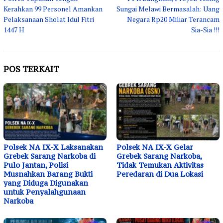
pos
Kerahkan 99 Personel Amankan
Sungai Melawi Bermasalah: Uang
Pelaksanaan Sholat Idul Fitri
Negara Rp20 Miliar Terancam
1447 H
Sia-Sia !!!
POS TERKAIT
Polsek NA IX-X Laksanakan
Polsek NA IX-X Gelar
Grebek Sarang Narkoba di
Grebek Sarang Narkoba,
Pulo Jantan, Polisi
Tidak Temukan Aktivitas
Musnahkan Barang Bukti
Peredaran di Dua Lokasi
yang Diduga Digunakan
untuk Penyalahgunaan
Narkoba