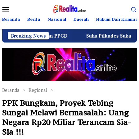
Loncat
Menu
ke
Mobile
konten
Beranda
Berita
Nasional
Daerah
Hukum Dan Kriminal
Lintas dan PPGD
Breaking News
Suhu Pilkades Sukamulya Memanas, 2
Beranda
Regional
PPK Bungkam, Proyek Tebing
Sungai Melawi Bermasalah: Uang
Negara Rp20 Miliar Terancam Sia-
Sia !!!