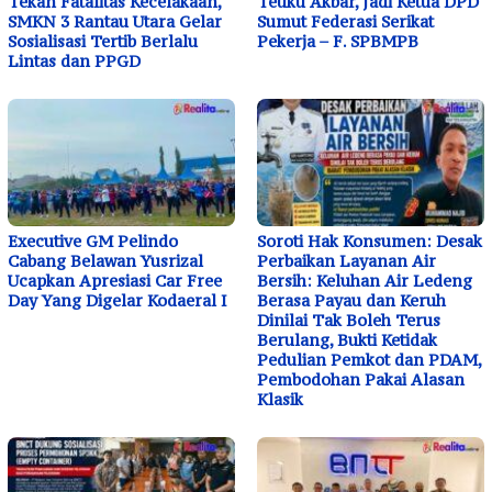
Tekan Fatalitas Kecelakaan,
Teuku Akbar, Jadi Ketua DPD
SMKN 3 Rantau Utara Gelar
Sumut Federasi Serikat
Sosialisasi Tertib Berlalu
Pekerja – F. SPBMPB
Lintas dan PPGD
Executive GM Pelindo
Soroti Hak Konsumen: Desak
Cabang Belawan Yusrizal
Perbaikan Layanan Air
Ucapkan Apresiasi Car Free
Bersih: Keluhan Air Ledeng
Day Yang Digelar Kodaeral I
Berasa Payau dan Keruh
Dinilai Tak Boleh Terus
Berulang, Bukti Ketidak
Pedulian Pemkot dan PDAM,
Pembodohan Pakai Alasan
Klasik