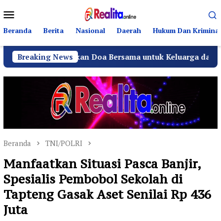
Loncat
Menu
ke
Mobile
konten
Beranda
Berita
Nasional
Daerah
Hukum Dan Kriminal
, Panjatkan Doa Bersama untuk Keluarga dan Kemajuan Desa
Breaking News
Beranda
TNI/POLRI
Manfaatkan Situasi Pasca Banjir,
Spesialis Pembobol Sekolah di
Tapteng Gasak Aset Senilai Rp 436
Juta