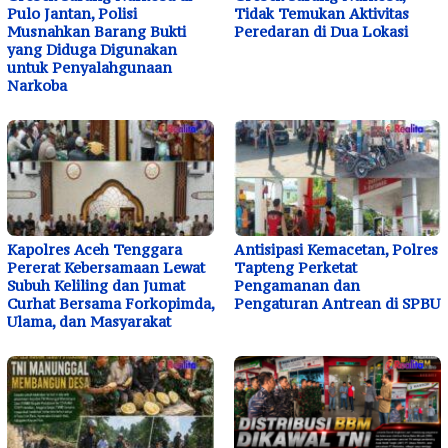
Pulo Jantan, Polisi
Tidak Temukan Aktivitas
Musnahkan Barang Bukti
Peredaran di Dua Lokasi
yang Diduga Digunakan
untuk Penyalahgunaan
Narkoba
Kapolres Aceh Tenggara
Antisipasi Kemacetan, Polres
Pererat Kebersamaan Lewat
Tapteng Perketat
Subuh Keliling dan Jumat
Pengamanan dan
Curhat Bersama Forkopimda,
Pengaturan Antrean di SPBU
Ulama, dan Masyarakat