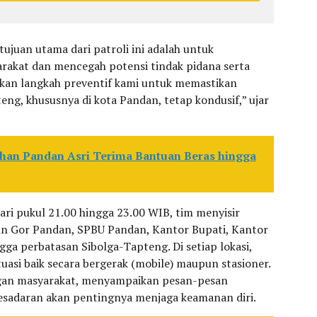
juan utama dari patroli ini adalah untuk
rakat dan mencegah potensi tindak pidana serta
akan langkah preventif kami untuk memastikan
eng, khususnya di kota Pandan, tetap kondusif,” ujar
han Pandan Asri Terima Bantuan Beras hingga
ari pukul 21.00 hingga 23.00 WIB, tim menyisir
lain Gor Pandan, SPBU Pandan, Kantor Bupati, Kantor
ga perbatasan Sibolga-Tapteng. Di setiap lokasi,
uasi baik secara bergerak (mobile) maupun stasioner.
engan masyarakat, menyampaikan pesan-pesan
sadaran akan pentingnya menjaga keamanan diri.