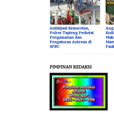
Antisipasi Kemacetan,
Ang
Polres Tapteng Perketat
Kodi
Pengamanan dan
Mak
Pengaturan Antrean di
Masy
SPBU
Pau
PIMPINAN REDAKSI