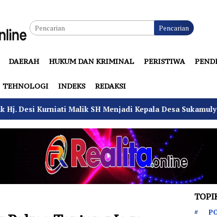
Pencarian
DAERAH
HUKUM DAN KRIMINAL
PERISTIWA
PEND
TEHNOLOGI
INDEKS
REDAKSI
 Malik SH Menjadi Kepala Desa Sukamulya
Ribuan Wa
TOPI
PO