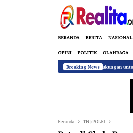
Loncat
ke
konten
BERANDA
BERITA
NASIONAL
OPINI
POLITIK
OLAHRAGA
a Bungur Raya Bulatkan Dukungan untuk Hj. Desi Kurniati
Breaking News
Beranda
TNI/POLRI