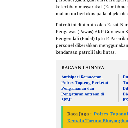
ketertiban masyarakat (Kamtibmas)
malam ini berfokus pada objek-obje
Patroli ini dipimpin oleh Kasat Na
Pengawas (Pawas) AKP Gunawan Sin
Pengendali (Padal) Iptu P. Pasarib
personel dikerahkan menggunakan s
kendaraan patroli lalu lintas.
BACAAN LAINNYA
Antisipasi Kemacetan,
Du
Polres Tapteng Perketat
Ta
Pengamanan dan
Di
Pengaturan Antrean di
Di
SPBU
B
Baca Juga :
Polres Tapanul
Kemala Taruna Bhayangkar