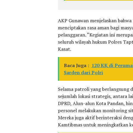
AKP Gunawan menjelaskan bahwa tu
menciptakan rasa aman bagi masya
pelanggaran. “Kegiatan ini merup
seluruh wilayah hukum Polres Tapt
Kasat.
Baca Juga :
120 KK di Peruma
Sarden dari Polri
Selama patroli yang berlangsung d
sejumlah lokasi strategis, antara 
DPRD, Alun-alun Kota Pandan, hing
personel melakukan monitoring sit
Mereka juga aktif berinteraksi d
Kamtibmas untuk meningkatkan ke