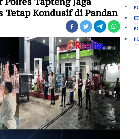
r Polres Tapteng Jaga
PO
s Tetap Kondusif di Pandan
HU
P
P