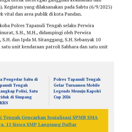
. Kegiatan yang dilaksanakan pada Sabtu (6/9/2025)
k vital dan area publik di kota Pandan.
rkoba Polres Tapanuli Tengah selaku Perwira
urat, S.H., M.H., didampingi oleh Perwira
u, S.H. dan Ipda M. Sitanggang, S.H. Sebanyak 10
atu unit kendaraan patroli Sabhara dan satu unit
a Pengedar Sabu di
Polres Tapanuli Tengah
panuli Tengah
Gelar Turnamen Mobile
tangkap Polisi, Satu
Legends Menuju Kapolri
ciduk di Simpang
Cup 2026
KKBN
i Tengah Gencarkan Sosialisasi SPMB SMA
a, 11 Siswa SMP Langsung Daftar