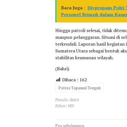
Baca Juga :
Divpropam Polri 
Personel Brimob dalam Kasus
Hingga patroli selesai, tidak dit
maupun pelanggaran. Situasi di se
terkendali. Laporan hasil kegiatan
Sumatera Utara sebagai bentuk aku
stabilitas keamanan wilayah.
(Bahri)
Dibaca :
162
Polres Tapanuli Tengah
Penulis: Bahri
Editor: MN
Navigasi
Pos sebelumnya