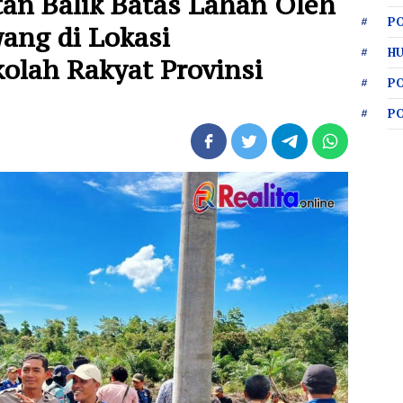
tan Balik Batas Lahan Oleh
PO
ang di Lokasi
HU
lah Rakyat Provinsi
P
P