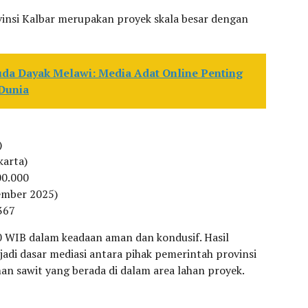
nsi Kalbar merupakan proyek skala besar dengan
da Dayak Melawi: Media Adat Online Penting
Dunia
)
karta)
00.000
ember 2025)
367
0 WIB dalam keadaan aman dan kondusif. Hasil
adi dasar mediasi antara pihak pemerintah provinsi
an sawit yang berada di dalam area lahan proyek.