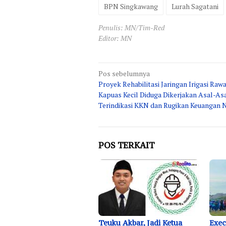
BPN Singkawang
Lurah Sagatani
Penulis: MN/Tim-Red
Editor: MN
Navigasi
Pos sebelumnya
Proyek Rehabilitasi Jaringan Irigasi Rawa
pos
Kapuas Kecil Diduga Dikerjakan Asal-As
Terindikasi KKN dan Rugikan Keuangan 
POS TERKAIT
Teuku Akbar, Jadi Ketua
Exec