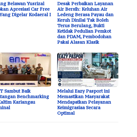
ng Belawan Yusrizal
Desak Perbaikan Layanan
kan Apresiasi Car Free
Air Bersih: Keluhan Air
Yang Digelar Kodaeral I
Ledeng Berasa Payau dan
Keruh Dinilai Tak Boleh
Terus Berulang, Bukti
Ketidak Pedulian Pemkot
dan PDAM, Pembodohan
Pakai Alasan Klasik
T Sambut Baik
Melalui Eazy Pasport ini
atangan Benchmarking
Memastikan Masyarakat
altim Kariangau
Mendapatkan Pelayanan
minal
Keimigrasiaa Secara
Optimal