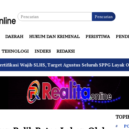
Pencarian
DAERAH
HUKUM DAN KRIMINAL
PERISTIWA
PEND
TEHNOLOGI
INDEKS
REDAKSI
HS, Target Agustus Seluruh SPPG Layak Operasi
4 P
TOPI
PO