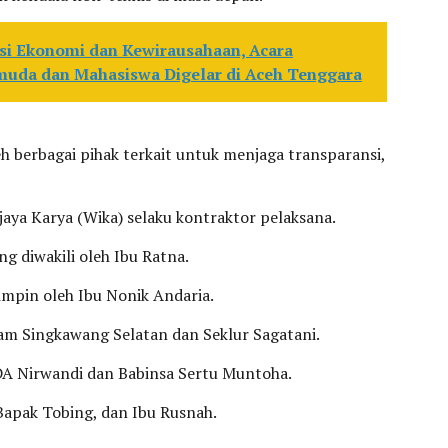
asi Ekonomi dan Kewirausahaan, Acara
uda dan Mahasiswa Digelar di Aceh Tenggara
leh berbagai pihak terkait untuk menjaga transparansi,
ya Karya (Wika) selaku kontraktor pelaksana.
ng diwakili oleh Ibu Ratna.
mpin oleh Ibu Nonik Andaria.
m Singkawang Selatan dan Seklur Sagatani.
 Nirwandi dan Babinsa Sertu Muntoha.
Bapak Tobing, dan Ibu Rusnah.