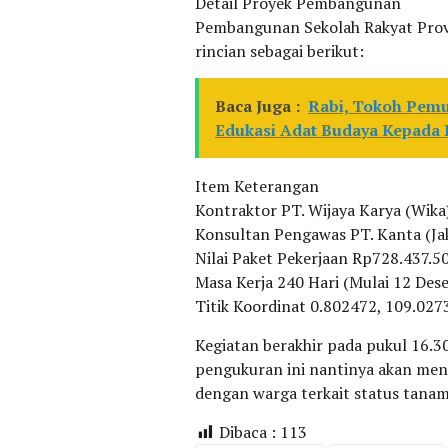
Detail Proyek Pembangunan
Pembangunan Sekolah Rakyat Provi
rincian sebagai berikut:
Baca Juga :
Rabi, Tokoh Pemu
Edukasi Adat Budaya Kepada 
Item Keterangan
Kontraktor PT. Wijaya Karya (Wika
Konsultan Pengawas PT. Kanta (Ja
Nilai Paket Pekerjaan Rp728.437.5
Masa Kerja 240 Hari (Mulai 12 Des
Titik Koordinat 0.802472, 109.027
Kegiatan berakhir pada pukul 16.3
pengukuran ini nantinya akan menj
dengan warga terkait status tanam
Dibaca :
113