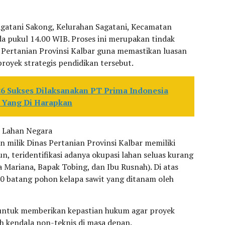
Sagatani Sakong, Kelurahan Sagatani, Kecamatan
da pukul 14.00 WIB. Proses ini merupakan tindak
 Pertanian Provinsi Kalbar guna memastikan luasan
royek strategis pendidikan tersebut.
6 Sukses Dilaksanakan PT Prima Indonesia
i Yang Di Harapkan
 Lahan Negara
n milik Dinas Pertanian Provinsi Kalbar memiliki
un, teridentifikasi adanya okupasi lahan seluas kurang
a Mariana, Bapak Tobing, dan Ibu Rusnah). Di atas
100 batang pohon kelapa sawit yang ditanam oleh
 untuk memberikan kepastian hukum agar proyek
 kendala non-teknis di masa depan.