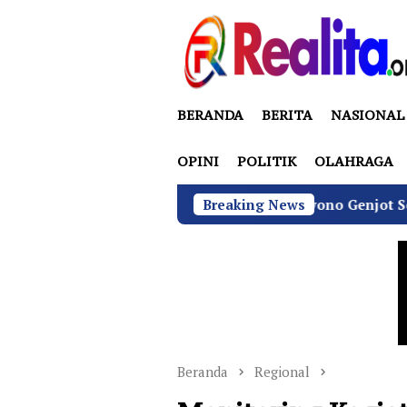
Loncat
ke
konten
BERANDA
BERITA
NASIONAL
OPINI
POLITIK
OLAHRAGA
BGN di Bawah Sudaryono Genjot Sertifikasi Wajib SL
Breaking News
Beranda
Regional