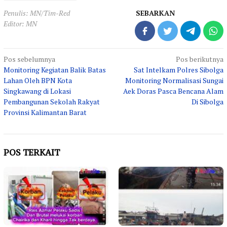
Penulis: MN/Tim-Red
SEBARKAN
Editor: MN
Navigasi
Pos sebelumnya
Pos berikutnya
Monitoring Kegiatan Balik Batas
Sat Intelkam Polres Sibolga
pos
Lahan Oleh BPN Kota
Monitoring Normalisasi Sungai
Singkawang di Lokasi
Aek Doras Pasca Bencana Alam
Pembangunan Sekolah Rakyat
Di Sibolga
Provinsi Kalimantan Barat
POS TERKAIT