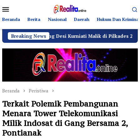
Loncat
Menu
ke
Mobile
konten
Beranda
Berita
Nasional
Daerah
Hukum Dan Kriminal
kung Desi Kurniati Malik di Pilkades 2026
Breaking News
GRIB Ja
Beranda
Peristiwa
Terkait Polemik Pembangunan
Menara Tower Telekomunikasi
Milik Indosat di Gang Bersama 2,
Pontianak