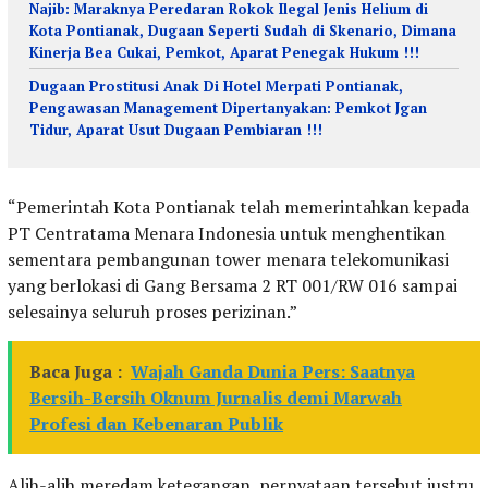
Najib: Maraknya Peredaran Rokok Ilegal Jenis Helium di
Kota Pontianak, Dugaan Seperti Sudah di Skenario, Dimana
Kinerja Bea Cukai, Pemkot, Aparat Penegak Hukum !!!
Dugaan Prostitusi Anak Di Hotel Merpati Pontianak,
Pengawasan Management Dipertanyakan: Pemkot Jgan
Tidur, Aparat Usut Dugaan Pembiaran !!!
“Pemerintah Kota Pontianak telah memerintahkan kepada
PT Centratama Menara Indonesia untuk menghentikan
sementara pembangunan tower menara telekomunikasi
yang berlokasi di Gang Bersama 2 RT 001/RW 016 sampai
selesainya seluruh proses perizinan.”
Baca Juga :
Wajah Ganda Dunia Pers: Saatnya
Bersih-Bersih Oknum Jurnalis demi Marwah
Profesi dan Kebenaran Publik
Alih-alih meredam ketegangan, pernyataan tersebut justru