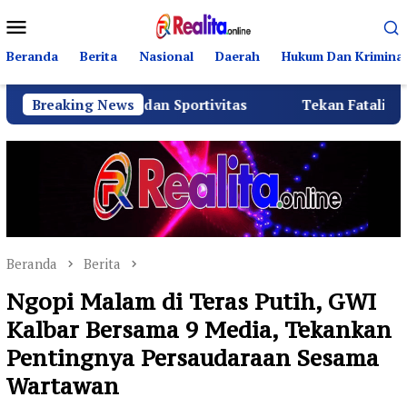
Loncat
Menu
ke
Mobile
konten
Beranda
Berita
Nasional
Daerah
Hukum Dan Kriminal
rahmi dan Sportivitas
Breaking News
Tekan Fatalitas Kecelakaan, S
Beranda
Berita
Ngopi Malam di Teras Putih, GWI
Kalbar Bersama 9 Media, Tekankan
Pentingnya Persaudaraan Sesama
Wartawan