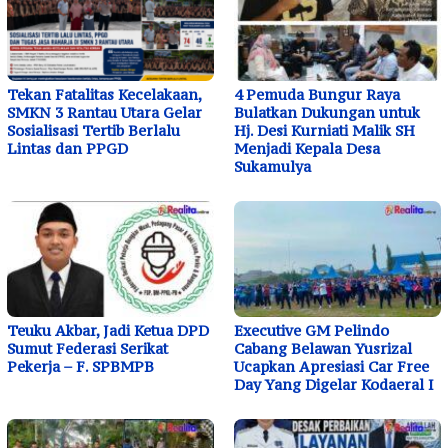
Tekan Fatalitas Kecelakaan,
4 Pemuda Bungur Raya
SMKN 3 Rantau Utara Gelar
Bulatkan Dukungan untuk
Sosialisasi Tertib Berlalu
Hj. Desi Kurniati Malik SH
Lintas dan PPGD
Menjadi Kepala Desa
Sukamulya
Teuku Akbar, Jadi Ketua DPD
Executive GM Pelindo
Sumut Federasi Serikat
Cabang Belawan Yusrizal
Pekerja – F. SPBMPB
Ucapkan Apresiasi Car Free
Day Yang Digelar Kodaeral I