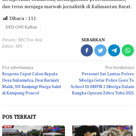
dan terus menjaga marwah jurnalistik di Kalimantan Barat.
Dibaca :
111
DPD GWI Kalbar
Penulis: MN/Tim-Red
SEBARKAN
Editor: MN
Navigasi
Pos sebelumnya
Pos berikutnya
Respons Cepat Calon Kepala
Personel Sat Lantas Polres
pos
Desa Sukamulya, Desi Kurniati
Sibolga Gelar Police Goes To
Malik, SH Kunjungi Warga Sakit
School Di SMPN 2 Sibolga Dalam
di Kampung Poncol
Rangka Operasi Zebra Toba 2025
POS TERKAIT