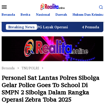
Loncat
Menu
ke
Mobile
konten
Beranda
Berita
Nasional
Daerah
Hukum Dan Kriminal
luruh SPPG Layak Operasi
Breaking News
4 Pemuda Bungur Raya Bul
Beranda
TNI/POLRI
Personel Sat Lantas Polres Sibolga
Gelar Police Goes To School Di
SMPN 2 Sibolga Dalam Rangka
Operasi Zebra Toba 2025