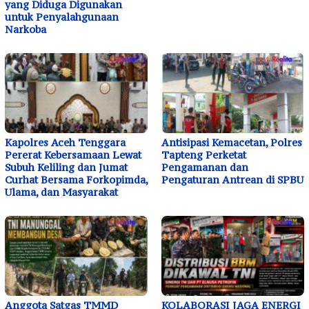
yang Diduga Digunakan
untuk Penyalahgunaan
Narkoba
Kapolres Aceh Tenggara
Antisipasi Kemacetan, Polres
Pererat Kebersamaan Lewat
Tapteng Perketat
Subuh Keliling dan Jumat
Pengamanan dan
Curhat Bersama Forkopimda,
Pengaturan Antrean di SPBU
Ulama, dan Masyarakat
Anggota Satgas TMMD
KOLABORASI JAGA ENERGI