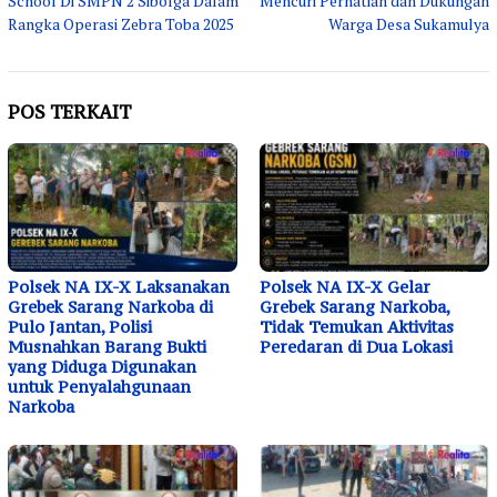
School Di SMPN 2 Sibolga Dalam
Mencuri Perhatian dan Dukungan
Rangka Operasi Zebra Toba 2025
Warga Desa Sukamulya
POS TERKAIT
Polsek NA IX-X Laksanakan
Polsek NA IX-X Gelar
Grebek Sarang Narkoba di
Grebek Sarang Narkoba,
Pulo Jantan, Polisi
Tidak Temukan Aktivitas
Musnahkan Barang Bukti
Peredaran di Dua Lokasi
yang Diduga Digunakan
untuk Penyalahgunaan
Narkoba