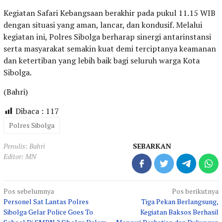
Kegiatan Safari Kebangsaan berakhir pada pukul 11.15 WIB
dengan situasi yang aman, lancar, dan kondusif. Melalui
kegiatan ini, Polres Sibolga berharap sinergi antarinstansi
serta masyarakat semakin kuat demi terciptanya keamanan
dan ketertiban yang lebih baik bagi seluruh warga Kota
Sibolga.
(Bahri)
Dibaca :
117
Polres Sibolga
Penulis: Bahri
SEBARKAN
Editor: MN
Navigasi
Pos sebelumnya
Pos berikutnya
Personel Sat Lantas Polres
Tiga Pekan Berlangsung,
pos
Sibolga Gelar Police Goes To
Kegiatan Baksos Berhasil