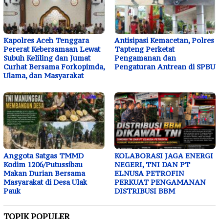
Kapolres Aceh Tenggara
Antisipasi Kemacetan, Polres
Pererat Kebersamaan Lewat
Tapteng Perketat
Subuh Keliling dan Jumat
Pengamanan dan
Curhat Bersama Forkopimda,
Pengaturan Antrean di SPBU
Ulama, dan Masyarakat
Anggota Satgas TMMD
KOLABORASI JAGA ENERGI
Kodim 1206/Putussibau
NEGERI, TNI DAN PT
Makan Durian Bersama
ELNUSA PETROFIN
Masyarakat di Desa Ulak
PERKUAT PENGAMANAN
Pauk
DISTRIBUSI BBM
TOPIK POPULER