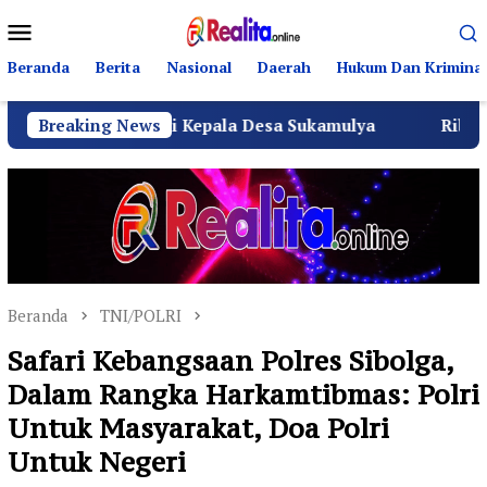
Loncat
Menu
ke
Mobile
konten
Beranda
Berita
Nasional
Daerah
Hukum Dan Kriminal
H Menjadi Kepala Desa Sukamulya
Breaking News
Ribuan Warga Suka
Beranda
TNI/POLRI
Safari Kebangsaan Polres Sibolga,
Dalam Rangka Harkamtibmas: Polri
Untuk Masyarakat, Doa Polri
Untuk Negeri