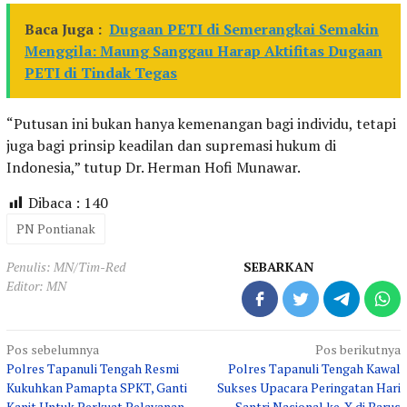
Baca Juga :
Dugaan PETI di Semerangkai Semakin
Menggila: Maung Sanggau Harap Aktifitas Dugaan
PETI di Tindak Tegas
“Putusan ini bukan hanya kemenangan bagi individu, tetapi
juga bagi prinsip keadilan dan supremasi hukum di
Indonesia,” tutup Dr. Herman Hofi Munawar.
Dibaca :
140
PN Pontianak
Penulis: MN/Tim-Red
SEBARKAN
Editor: MN
Navigasi
Pos sebelumnya
Pos berikutnya
Polres Tapanuli Tengah Resmi
Polres Tapanuli Tengah Kawal
pos
Kukuhkan Pamapta SPKT, Ganti
Sukses Upacara Peringatan Hari
Kanit Untuk Perkuat Pelayanan
Santri Nasional ke-X di Barus