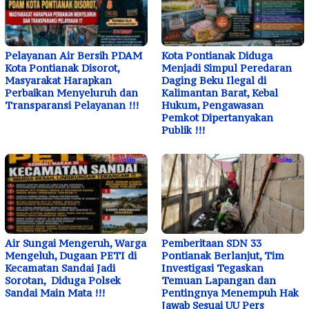
Pelayanan Air Bersih PDAM
Kota Pontianak Diduga
Kota Pontianak Disorot,
Menjadi Simpul Peredaran
Masyarakat Harapkan
Daging Beku Ilegal di
Perbaikan Menyeluruh dan
Kalimantan Barat, Kebal
Transparansi Pelayanan !!!
Hukum, Pengawasan
Pemkot Dipertanyakan
Publik !!!
Air Sungai Mengeruh, Warga
Pemberitaan SDN 33
Mengeluh, Dugaan PETI di
Pontianak Berlanjut, Tim
Kecamatan Sandai Jadi
Investigasi Tegaskan
Sorotan, Diduga Polsek
Temuan Lapangan dan
Sandai Main Mata !!!
Pentingnya Menempuh Hak
Jawab Sesuai UU Pers