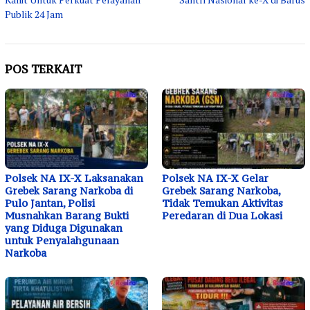
Publik 24 Jam
POS TERKAIT
Polsek NA IX-X Laksanakan
Polsek NA IX-X Gelar
Grebek Sarang Narkoba di
Grebek Sarang Narkoba,
Pulo Jantan, Polisi
Tidak Temukan Aktivitas
Musnahkan Barang Bukti
Peredaran di Dua Lokasi
yang Diduga Digunakan
untuk Penyalahgunaan
Narkoba