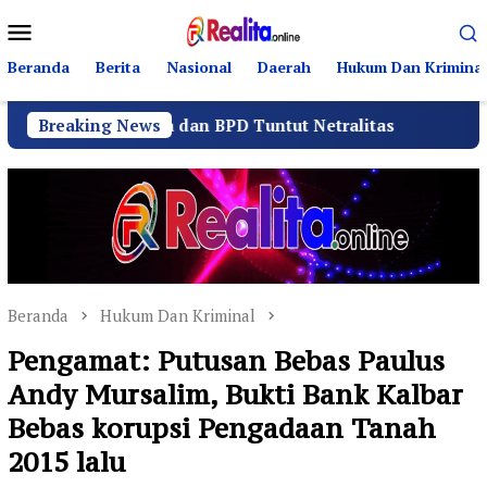
Loncat
Menu
ke
Mobile
konten
Beranda
Berita
Nasional
Daerah
Hukum Dan Kriminal
anitia dan BPD Tuntut Netralitas
Breaking News
Komando Angkatan
Beranda
Hukum Dan Kriminal
Pengamat: Putusan Bebas Paulus
Andy Mursalim, Bukti Bank Kalbar
Bebas korupsi Pengadaan Tanah
2015 lalu