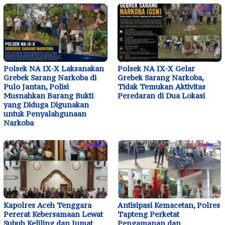
Polsek NA IX-X Laksanakan
Polsek NA IX-X Gelar
Grebek Sarang Narkoba di
Grebek Sarang Narkoba,
Pulo Jantan, Polisi
Tidak Temukan Aktivitas
Musnahkan Barang Bukti
Peredaran di Dua Lokasi
yang Diduga Digunakan
untuk Penyalahgunaan
Narkoba
Kapolres Aceh Tenggara
Antisipasi Kemacetan, Polres
Pererat Kebersamaan Lewat
Tapteng Perketat
Subuh Keliling dan Jumat
Pengamanan dan