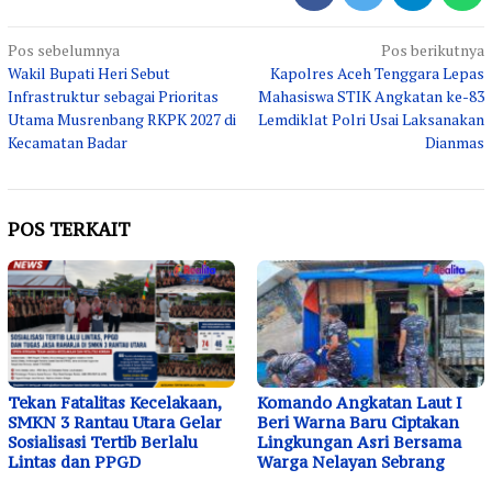
Navigasi
Pos sebelumnya
Pos berikutnya
Wakil Bupati Heri Sebut
Kapolres Aceh Tenggara Lepas
pos
Infrastruktur sebagai Prioritas
Mahasiswa STIK Angkatan ke-83
Utama Musrenbang RKPK 2027 di
Lemdiklat Polri Usai Laksanakan
Kecamatan Badar
Dianmas
POS TERKAIT
Tekan Fatalitas Kecelakaan,
Komando Angkatan Laut I
SMKN 3 Rantau Utara Gelar
Beri Warna Baru Ciptakan
Sosialisasi Tertib Berlalu
Lingkungan Asri Bersama
Lintas dan PPGD
Warga Nelayan Sebrang