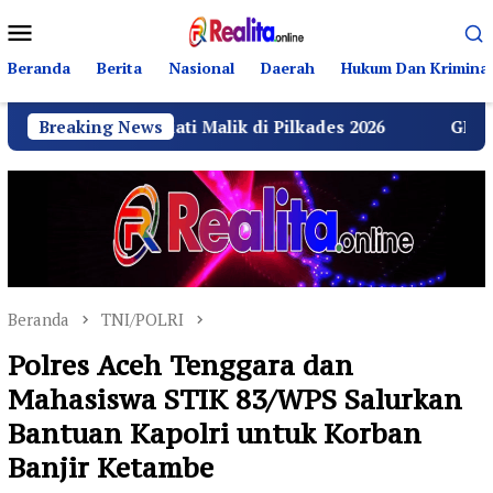
Loncat
Menu
ke
Mobile
konten
Beranda
Berita
Nasional
Daerah
Hukum Dan Kriminal
Kurniati Malik di Pilkades 2026
Breaking News
GRIB Jaya Labuhan
Beranda
TNI/POLRI
Polres Aceh Tenggara dan
Mahasiswa STIK 83/WPS Salurkan
Bantuan Kapolri untuk Korban
Banjir Ketambe