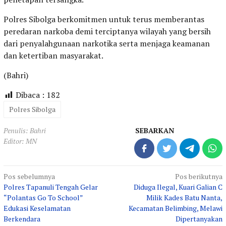
Polres Sibolga berkomitmen untuk terus memberantas
peredaran narkoba demi terciptanya wilayah yang bersih
dari penyalahgunaan narkotika serta menjaga keamanan
dan ketertiban masyarakat.
(Bahri)
Dibaca :
182
Polres Sibolga
Penulis: Bahri
SEBARKAN
Editor: MN
Navigasi
Pos sebelumnya
Pos berikutnya
Polres Tapanuli Tengah Gelar
Diduga Ilegal, Kuari Galian C
pos
“Polantas Go To School”
Milik Kades Batu Nanta,
Edukasi Keselamatan
Kecamatan Belimbing, Melawi
Berkendara
Dipertanyakan