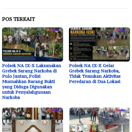
POS TERKAIT
Polsek NA IX-X Laksanakan
Polsek NA IX-X Gelar
Grebek Sarang Narkoba di
Grebek Sarang Narkoba,
Pulo Jantan, Polisi
Tidak Temukan Aktivitas
Musnahkan Barang Bukti
Peredaran di Dua Lokasi
yang Diduga Digunakan
untuk Penyalahgunaan
Narkoba