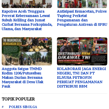
Kapolres Aceh Tenggara
Antisipasi Kemacetan, Polres
Pererat Kebersamaan Lewat
Tapteng Perketat
Subuh Keliling dan Jumat
Pengamanan dan
Curhat Bersama Forkopimda,
Pengaturan Antrean di SPBU
Ulama, dan Masyarakat
Anggota Satgas TMMD
KOLABORASI JAGA ENERGI
Kodim 1206/Putussibau
NEGERI, TNI DAN PT
Makan Durian Bersama
ELNUSA PETROFIN
Masyarakat di Desa Ulak
PERKUAT PENGAMANAN
Pauk
DISTRIBUSI BBM
TOPIK POPULER
POLRES SIBOLGA