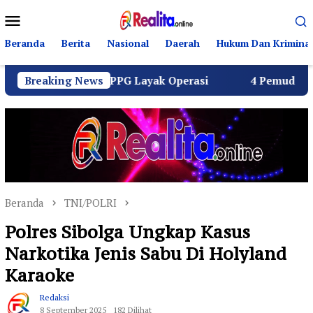
Loncat
Menu
ke
Mobile
konten
Beranda
Berita
Nasional
Daerah
Hukum Dan Kriminal
luruh SPPG Layak Operasi
Breaking News
4 Pemuda Bungur Raya Bul
Beranda
TNI/POLRI
Polres Sibolga Ungkap Kasus
Narkotika Jenis Sabu Di Holyland
Karaoke
Redaksi
8 September 2025
182 Dilihat