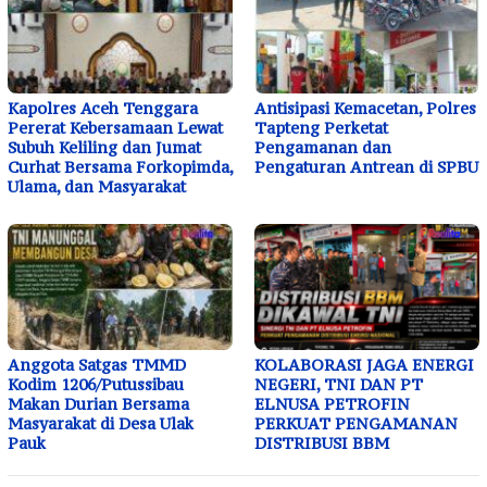
Kapolres Aceh Tenggara
Antisipasi Kemacetan, Polres
Pererat Kebersamaan Lewat
Tapteng Perketat
Subuh Keliling dan Jumat
Pengamanan dan
Curhat Bersama Forkopimda,
Pengaturan Antrean di SPBU
Ulama, dan Masyarakat
Anggota Satgas TMMD
KOLABORASI JAGA ENERGI
Kodim 1206/Putussibau
NEGERI, TNI DAN PT
Makan Durian Bersama
ELNUSA PETROFIN
Masyarakat di Desa Ulak
PERKUAT PENGAMANAN
Pauk
DISTRIBUSI BBM