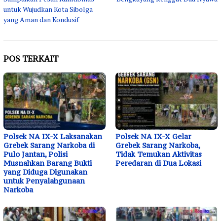
untuk Wujudkan Kota Sibolga
yang Aman dan Kondusif
POS TERKAIT
Polsek NA IX-X Laksanakan
Polsek NA IX-X Gelar
Grebek Sarang Narkoba di
Grebek Sarang Narkoba,
Pulo Jantan, Polisi
Tidak Temukan Aktivitas
Musnahkan Barang Bukti
Peredaran di Dua Lokasi
yang Diduga Digunakan
untuk Penyalahgunaan
Narkoba