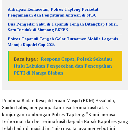
Antisipasi Kemacetan, Polres Tapteng Perketat
Pengamanan dan Pengaturan Antrean di SPBU
Dua Pengedar Sabu di Tapanuli Tengah Ditangkap Polisi,
Satu Diciduk di Simpang BKKBN
Polres Tapanuli Tengah Gelar Turnamen Mobile Legends
Menuju Kapolri Cup 2026
Baca Juga :
Respons Cepat, Polsek Sekadau
Hulu Lakukan Pengecekan dan Pencegahan
PETI di Nanga Biaban
Pembina Badan Kesejahteraan Masjid (BKM) Assa’adu,
Saidin Lubis, menyampaikan rasa terima kasih atas
kunjungan rombongan Polres Tapteng. “Kami merasa
terhormat dan berterima kasih kepada Bapak Kapolres yang
telah hadir di masjid ini,” ujarnya. Ia juga menyebut ini