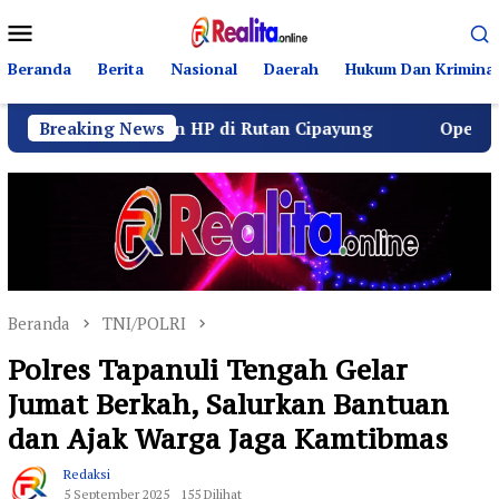
Loncat
Menu
ke
Mobile
konten
Beranda
Berita
Nasional
Daerah
Hukum Dan Kriminal
i Dugaan HP di Rutan Cipayung
Breaking News
Operasi Senyap Keja
Beranda
TNI/POLRI
Polres Tapanuli Tengah Gelar
Jumat Berkah, Salurkan Bantuan
dan Ajak Warga Jaga Kamtibmas
Redaksi
5 September 2025
155 Dilihat