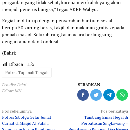
pergaulan yang tidak sehat, karena merekalah yang akan
menjadi penerus bangsa,” tegas AKBP Wahyu.
Kegiatan ditutup dengan penyerahan bantuan sosial
berupa 50 karung beras, takjil, dan makanan gratis kepada
jemaah masjid. Seluruh rangkaian acara berlangsung
dengan aman dan kondusif.
(Bahri)
Dibaca :
155
Polres Tapanuli Tengah
Penulis: Bahri
SEBARKAN
Editor: MN
Navigasi
Pos sebelumnya
Pos berikutnya
Polres Sibolga Gelar Jumat
Tambang Emas Ilegal di
pos
Curhat di Masjid Al Falah,
Perbatasan Singkawang –
Sampaikan Pesan Kamtibmas
Bengkayang Renggut Dua Nyawa