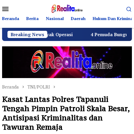
Loncat
Menu
ke
Mobile
konten
Beranda
Berita
Nasional
Daerah
Hukum Dan Kriminal
SPPG Layak Operasi
Breaking News
4 Pemuda Bungur Raya Bulatkan 
Beranda
TNI/POLRI
Kasat Lantas Polres Tapanuli
Tengah Pimpin Patroli Skala Besar,
Antisipasi Kriminalitas dan
Tawuran Remaja