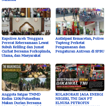
Kapolres Aceh Tenggara
Antisipasi Kemacetan, Polres
Pererat Kebersamaan Lewat
Tapteng Perketat
Subuh Keliling dan Jumat
Pengamanan dan
Curhat Bersama Forkopimda,
Pengaturan Antrean di SPBU
Ulama, dan Masyarakat
Anggota Satgas TMMD
KOLABORASI JAGA ENERGI
Kodim 1206/Putussibau
NEGERI, TNI DAN PT
Makan Durian Bersama
ELNUSA PETROFIN