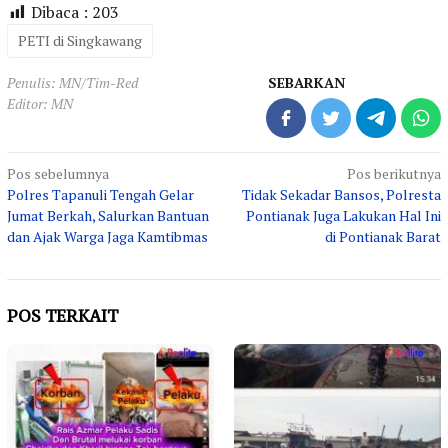
Dibaca :
203
PETI di Singkawang
Penulis: MN/Tim-Red
SEBARKAN
Editor: MN
Navigasi
Pos sebelumnya
Pos berikutnya
Polres Tapanuli Tengah Gelar
Tidak Sekadar Bansos, Polresta
pos
Jumat Berkah, Salurkan Bantuan
Pontianak Juga Lakukan Hal Ini
dan Ajak Warga Jaga Kamtibmas
di Pontianak Barat
POS TERKAIT