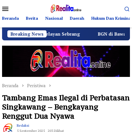
Loncat
Menu
ke
Mobile
konten
Beranda
Berita
Nasional
Daerah
Hukum Dan Kriminal
arga Nelayan Sebrang
Breaking News
BGN di Bawah Sudaryono Genjo
Beranda
Peristiwa
Tambang Emas Ilegal di Perbatasan
Singkawang – Bengkayang
Renggut Dua Nyawa
Redaksi
5 September 2025
203 Dilihat