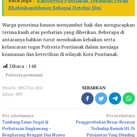
Baca Juga :
Kapolresta Pontianak Tekankan Peran
Bhabinkamtibmas Sebagai Deteksi Dini
Warga penerima bansos menyambut baik dan mengucapkan
terima kasih atas perhatian yang diberikan. Beberapa di
antaranya bahkan turut mendoakan kebaikan serta
kelancaran tugas Polresta Pontianak dalam menjaga
keamanan dan ketertiban di wilayah Kota Pontianak.
Dibaca :
148
Polresta pontianak
Penulis: MN/Tim-Red
SEBARKAN
Editor: MN
Navigasi
Pos sebelumnya
Pos berikutnya
Tambang Emas Ilegal di
Penggerebekan Besar-Besaran
pos
Perbatasan Singkawang –
Terhadap Rumah HL Di
Bengkayang Renggut Dua Nyawa
Pulojantan Yang Dituding