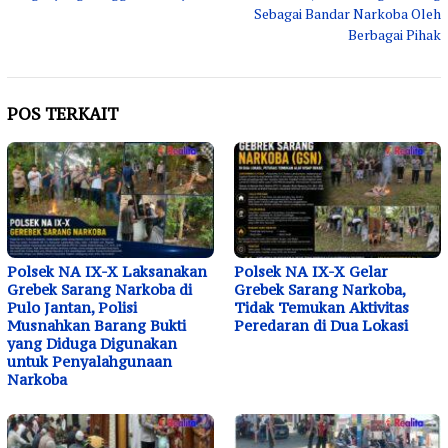
Sebagai Bandar Narkoba Oleh
Berbagai Pihak
POS TERKAIT
Polsek NA IX-X Laksanakan
Polsek NA IX-X Gelar
Grebek Sarang Narkoba di
Grebek Sarang Narkoba,
Pulo Jantan, Polisi
Tidak Temukan Aktivitas
Musnahkan Barang Bukti
Peredaran di Dua Lokasi
yang Diduga Digunakan
untuk Penyalahgunaan
Narkoba