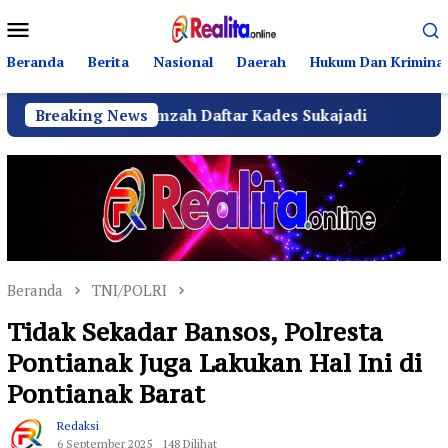
Loncat
Menu
ke
Mobile
konten
Beranda
Berita
Nasional
Daerah
Hukum Dan Kriminal
Amir Hamzah Daftar Kades Sukajadi
Breaking News
Anggota DPRD B
Beranda
TNI/POLRI
Tidak Sekadar Bansos, Polresta
Pontianak Juga Lakukan Hal Ini di
Pontianak Barat
Redaksi
6 September 2025
148 Dilihat