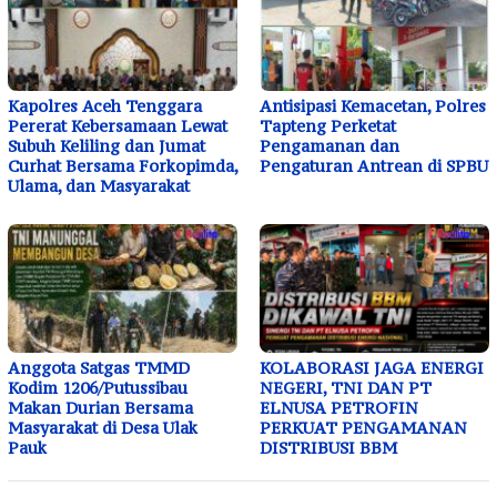
Kapolres Aceh Tenggara
Antisipasi Kemacetan, Polres
Pererat Kebersamaan Lewat
Tapteng Perketat
Subuh Keliling dan Jumat
Pengamanan dan
Curhat Bersama Forkopimda,
Pengaturan Antrean di SPBU
Ulama, dan Masyarakat
Anggota Satgas TMMD
KOLABORASI JAGA ENERGI
Kodim 1206/Putussibau
NEGERI, TNI DAN PT
Makan Durian Bersama
ELNUSA PETROFIN
Masyarakat di Desa Ulak
PERKUAT PENGAMANAN
Pauk
DISTRIBUSI BBM